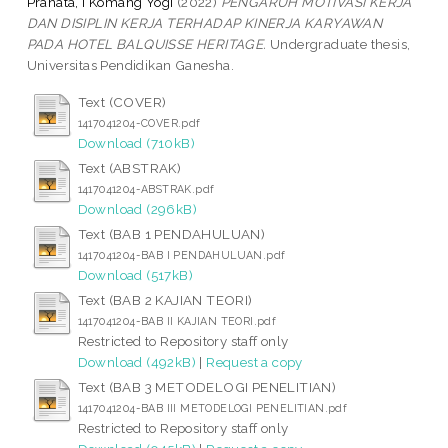
Pranata, I Komang Yogi
(2022)
PENGARUH MOTIVASI KERJA
DAN DISIPLIN KERJA TERHADAP KINERJA KARYAWAN
PADA HOTEL BALQUISSE HERITAGE.
Undergraduate thesis,
Universitas Pendidikan Ganesha.
Text (COVER)
1417041204-COVER.pdf
Download (710kB)
Text (ABSTRAK)
1417041204-ABSTRAK.pdf
Download (296kB)
Text (BAB 1 PENDAHULUAN)
1417041204-BAB I PENDAHULUAN.pdf
Download (517kB)
Text (BAB 2 KAJIAN TEORI)
1417041204-BAB II KAJIAN TEORI.pdf
Restricted to Repository staff only
Download (492kB)
|
Request a copy
Text (BAB 3 METODELOGI PENELITIAN)
1417041204-BAB III METODELOGI PENELITIAN.pdf
Restricted to Repository staff only