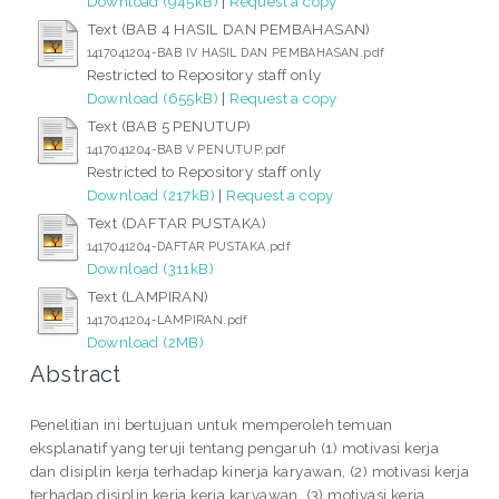
Download (945kB)
|
Request a copy
Text (BAB 4 HASIL DAN PEMBAHASAN)
1417041204-BAB IV HASIL DAN PEMBAHASAN.pdf
Restricted to Repository staff only
Download (655kB)
|
Request a copy
Text (BAB 5 PENUTUP)
1417041204-BAB V PENUTUP.pdf
Restricted to Repository staff only
Download (217kB)
|
Request a copy
Text (DAFTAR PUSTAKA)
1417041204-DAFTAR PUSTAKA.pdf
Download (311kB)
Text (LAMPIRAN)
1417041204-LAMPIRAN.pdf
Download (2MB)
Abstract
Penelitian ini bertujuan untuk memperoleh temuan
eksplanatif yang teruji tentang pengaruh (1) motivasi kerja
dan disiplin kerja terhadap kinerja karyawan, (2) motivasi kerja
terhadap disiplin kerja kerja karyawan, (3) motivasi kerja