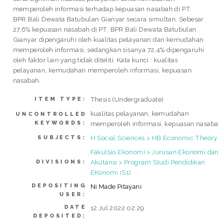
memperoleh informasi terhadap kepuasan nasabah di PT.
BPR Bali Dewata Batubulan Gianyar secara simultan. Sebesar
27,6% kepuasan nasabah di PT. BPR Bali Dewata Batubulan
Gianyar dipengaruhi oleh kualitas pelayanan dan kemudahan
memperoleh informasi, sedangkan sisanya 72,4% dipengaruhi
oleh faktor lain yang tidak diteliti. Kata kunci : kualitas
pelayanan, kemudahan memperoleh informasi, kepuasan
nasabah.
Thesis (Undergraduate)
ITEM TYPE:
kualitas pelayanan, kemudahan
UNCONTROLLED
KEYWORDS:
memperoleh informasi, kepuasan nasaba
H Social Sciences > HB Economic Theory
SUBJECTS:
Fakultas Ekonomi > Jurusan Ekonomi da
Akutansi > Program Studi Pendidikan
DIVISIONS:
EKonomi (S1)
DEPOSITING
Ni Made Pitayani
USER:
DATE
12 Jul 2022 02:29
DEPOSITED: