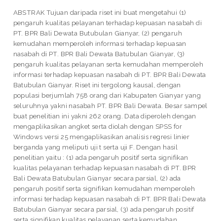
ABSTRAK Tujuan daripada riset ini buat mengetahui (1)
pengaruh kualitas pelayanan terhadap kepuasan nasabah di
PT. BPR Bali Dewata Butubulan Gianyar, (2) pengaruh
kemudahan memperoleh informasi terhadap kepuasan
nasabah di PT. BPR Bali Dewata Batubulan Gianyar, (3)
pengaruh kualitas pelayanan serta kemudahan memperoleh
informasi terhadap kepuasan nasabah di PT. BPR Bali Dewata
Batubulan Gianyar. Riset ini tergolong kausal, dengan
populasi berjumlah 758 orang dari Kabupaten Gianyar yang
seluruhnya yakni nasabah PT. BPR Bali Dewata. Besar sampel
buat penelitian ini yakni 262 orang. Data diperoleh dengan
mengaplikasikan angket serta diolah dengan SPSS for
Windows versi 25 mengaplikasikan analisis regresi linier
berganda yang meliputi uji t serta uji F. Dengan hasil
penelitian yaitu : (1) ada pengaruh positif serta signifikan
kualitas pelayanan terhadap kepuasan nasabah di PT. BPR
Bali Dewata Batubulan Gianyar secara parsial, (2) ada
pengaruh positif serta signifikan kemudahan memperoleh
informasi terhadap kepuasan nasabah di PT. BPR Bali Dewata
Batubulan Gianyar secara parsial, (3) ada pengaruh positif
serta signifikan kualitas pelayanan serta kemudahan