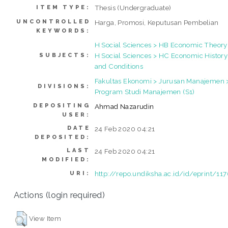
Thesis (Undergraduate)
ITEM TYPE:
UNCONTROLLED
Harga, Promosi, Keputusan Pembelian
KEYWORDS:
H Social Sciences > HB Economic Theory
H Social Sciences > HC Economic History
SUBJECTS:
and Conditions
Fakultas Ekonomi > Jurusan Manajemen 
DIVISIONS:
Program Studi Manajemen (S1)
DEPOSITING
Ahmad Nazarudin
USER:
DATE
24 Feb 2020 04:21
DEPOSITED:
LAST
24 Feb 2020 04:21
MODIFIED:
http://repo.undiksha.ac.id/id/eprint/11
URI:
Actions (login required)
View Item