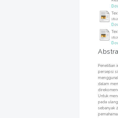
Dow
Tex
181
Dow
Tex
181
Dow
Abstra
Penelitian
persepsi s
menggunakan
dalam meng
direkomend
Untuk meng
pada ulang
sebanyak 2
pemahaman.