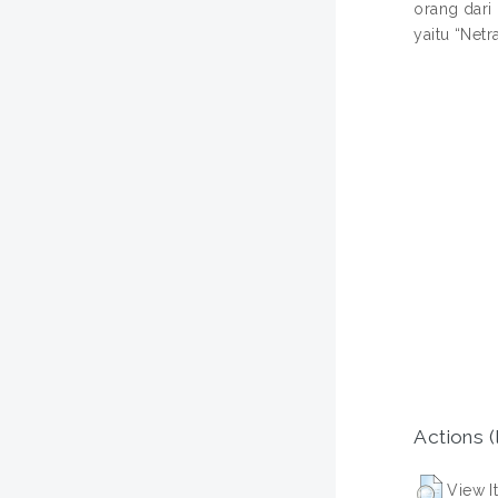
orang dari
yaitu “Net
Actions (
View I