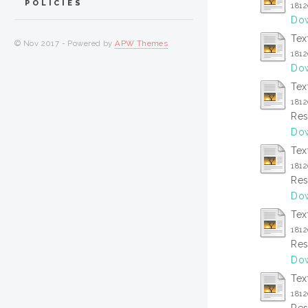
POLICIES
181
Dow
Tex
© Nov 2017 - Powered by
APW Themes
181
Dow
Tex
181
Res
Dow
Tex
181
Res
Dow
Tex
181
Res
Dow
Tex
181
Res