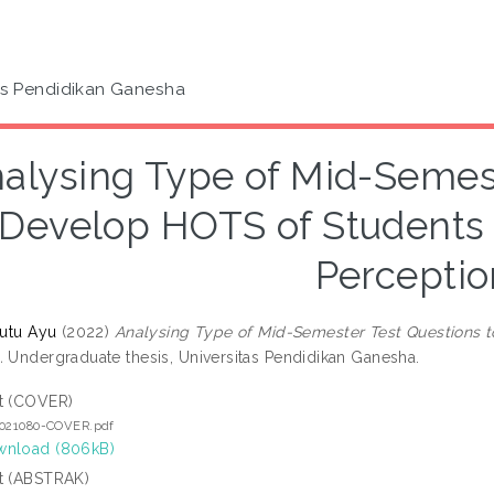
as Pendidikan Ganesha
alysing Type of Mid-Semest
Develop HOTS of Students 
Perceptio
Putu Ayu
(2022)
Analysing Type of Mid-Semester Test Questions 
.
Undergraduate thesis, Universitas Pendidikan Ganesha.
t (COVER)
2021080-COVER.pdf
nload (806kB)
t (ABSTRAK)