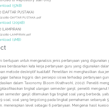
nload (57kB)
t (DAFTAR PUSTAKA)
2021080-DAFTAR PUSTAKA.pdf
nload (209kB)
t (LAMPIRAN)
2021080-LAMPIRAN.pdf
nload (1MB)
ct
 ini bertujuan untuk menganalisis jenis pertanyaan yang digunaka
iswa berdasarkan kata kerja pertanyaan guru yang digunakan dala
 metode deskriptif kualitatif. Penelitian ini menghasilkan dua je
ajar bahasa Inggris dan persepsi siswa terhadap pertanyaan gur
asikan dalam Taxonomy Bloom (Krathwohl, 2002). Peneliti menggu
klasifikasikan tingkat ulangan semester ganjil, peneliti menganut
an semester ganjil ditemukan tiga tingkat soal yang berbeda, yai
9 soal, soal yang tergolong pada tingkat pemahaman sebanyak 55
 menerapkan level sebagai 6 pertanyaan. Mengenai hasil kuesione