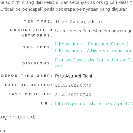
 kelas 7, 39 orang dari kelas 8, dan sebanyak 25 orang dari kelas
ral/tidak berpendapat” pada beberapa pernyataan yang diajukan.
Thesis (Undergraduate)
ITEM TYPE:
UNCONTROLLED
Ujian Tengah Semester, pertanyaan guru
KEYWORDS:
L Education > L Education (General)
SUBJECTS:
L Education > LA History of education
Fakultas Bahasa dan Seni > Jurusan B
DIVISIONS:
(S1)
Putu Ayu Adi Riani
DEPOSITING USER:
21 Jul 2022 07:40
DATE DEPOSITED:
21 Jul 2022 07:40
LAST MODIFIED:
http://repo.undiksha.ac.id/id/eprint/1
URI:
login required)
tem