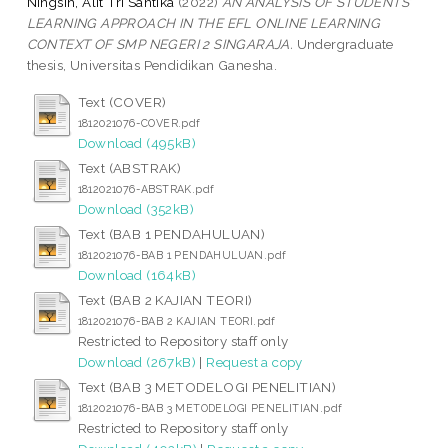
Ningsih, Alit Tri Santika
(2022)
AN ANALYSIS OF STUDENTS’
LEARNING APPROACH IN THE EFL ONLINE LEARNING
CONTEXT OF SMP NEGERI 2 SINGARAJA.
Undergraduate
thesis, Universitas Pendidikan Ganesha.
Text (COVER)
1812021076-COVER.pdf
Download (495kB)
Text (ABSTRAK)
1812021076-ABSTRAK.pdf
Download (352kB)
Text (BAB 1 PENDAHULUAN)
1812021076-BAB 1 PENDAHULUAN.pdf
Download (164kB)
Text (BAB 2 KAJIAN TEORI)
1812021076-BAB 2 KAJIAN TEORI.pdf
Restricted to Repository staff only
Download (267kB)
|
Request a copy
Text (BAB 3 METODELOGI PENELITIAN)
1812021076-BAB 3 METODELOGI PENELITIAN.pdf
Restricted to Repository staff only