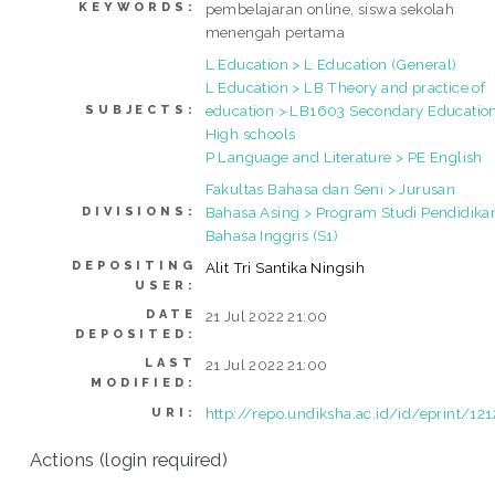
KEYWORDS:
pembelajaran online, siswa sekolah
menengah pertama
L Education > L Education (General)
L Education > LB Theory and practice of
education > LB1603 Secondary Education
SUBJECTS:
High schools
P Language and Literature > PE English
Fakultas Bahasa dan Seni > Jurusan
Bahasa Asing > Program Studi Pendidika
DIVISIONS:
Bahasa Inggris (S1)
DEPOSITING
Alit Tri Santika Ningsih
USER:
DATE
21 Jul 2022 21:00
DEPOSITED:
LAST
21 Jul 2022 21:00
MODIFIED:
http://repo.undiksha.ac.id/id/eprint/12
URI:
Actions (login required)