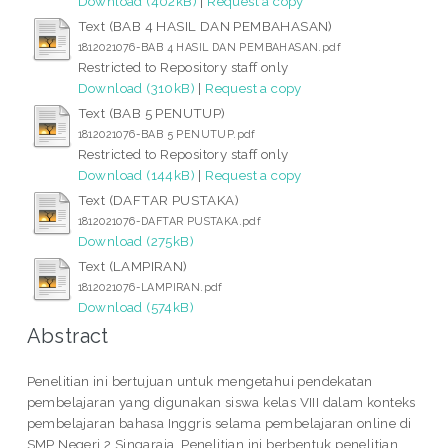
Download (402kB)
|
Request a copy
Text (BAB 4 HASIL DAN PEMBAHASAN)
1812021076-BAB 4 HASIL DAN PEMBAHASAN.pdf
Restricted to Repository staff only
Download (310kB)
|
Request a copy
Text (BAB 5 PENUTUP)
1812021076-BAB 5 PENUTUP.pdf
Restricted to Repository staff only
Download (144kB)
|
Request a copy
Text (DAFTAR PUSTAKA)
1812021076-DAFTAR PUSTAKA.pdf
Download (275kB)
Text (LAMPIRAN)
1812021076-LAMPIRAN.pdf
Download (574kB)
Abstract
Penelitian ini bertujuan untuk mengetahui pendekatan
pembelajaran yang digunakan siswa kelas VIII dalam konteks
pembelajaran bahasa Inggris selama pembelajaran online di
SMP Negeri 2 Singaraja. Penelitian ini berbentuk penelitian