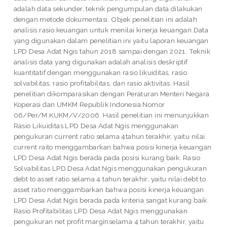
adalah data sekunder, teknik pengumpulan data dilakukan
dengan metode dokumentasi. Objek penelitian ini adalah
analisis rasio keuangan untuk menilai kinerja keuangan.Data
yang digunakan dalam penelitian ini yaitu laporan keuangan
LPD Desa Adat Ngis tahun 2018 sampai dengan 2021. Teknik
analisis data yang digunakan adalah analisis deskriptif
kuantitatif dengan menggunakan rasio likuiditas, rasio
solvabilitas, rasio profitabilitas, dan rasio aktivitas. Hasil
penelitian dikomparasikan dengan Peraturan Menteri Negara
Koperasi dan UMKM Republik Indonesia Nomor
06/Per/M.KUKM/V/2006. Hasil penelitian ini menunjukkan
Rasio Likuiditas LPD Desa Adat Ngis menggunakan
pengukuran current ratio selama 4tahun terakhir, yaitu nilai
current raito menggambarkan bahwa posisi kinerja keuangan
LPD Desa Adat Ngis berada pada posisi kurang baik. Rasio
Solvabilitas LPD Desa Adat Ngis menggunakan pengukuran
debt to asset ratio selama 4 tahun terakhir, yaitu nilai debt to
asset ratio menggambarkan bahwa posisi kinerja keuangan
LPD Desa Adat Ngis berada pada kriteria sangat kurang baik.
Rasio Profitabilitas LPD Desa Adat Ngis menggunakan
pengukuran net profit marginselama 4 tahun terakhir, yaitu