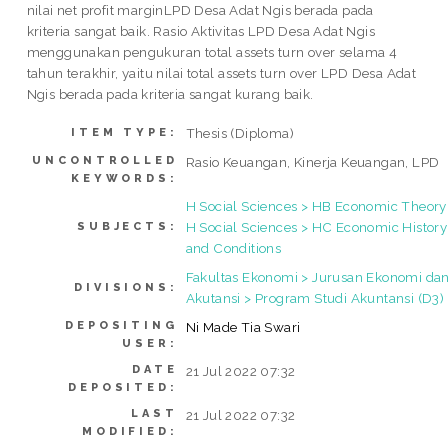
nilai net profit marginLPD Desa Adat Ngis berada pada
kriteria sangat baik. Rasio Aktivitas LPD Desa Adat Ngis
menggunakan pengukuran total assets turn over selama 4
tahun terakhir, yaitu nilai total assets turn over LPD Desa Adat
Ngis berada pada kriteria sangat kurang baik.
Thesis (Diploma)
ITEM TYPE:
UNCONTROLLED
Rasio Keuangan, Kinerja Keuangan, LPD
KEYWORDS:
H Social Sciences > HB Economic Theory
H Social Sciences > HC Economic History
SUBJECTS:
and Conditions
Fakultas Ekonomi > Jurusan Ekonomi da
DIVISIONS:
Akutansi > Program Studi Akuntansi (D3)
DEPOSITING
Ni Made Tia Swari
USER:
DATE
21 Jul 2022 07:32
DEPOSITED:
LAST
21 Jul 2022 07:32
MODIFIED: