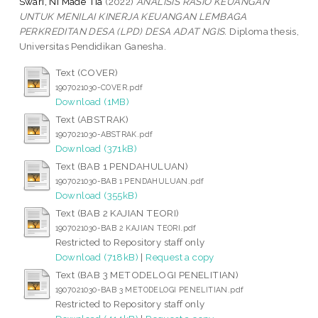
Swari, Ni Made Tia
(2022)
ANALISIS RASIO KEUANGAN
UNTUK MENILAI KINERJA KEUANGAN LEMBAGA
PERKREDITAN DESA (LPD) DESA ADAT NGIS.
Diploma thesis,
Universitas Pendidikan Ganesha.
Text (COVER)
1907021030-COVER.pdf
Download (1MB)
Text (ABSTRAK)
1907021030-ABSTRAK.pdf
Download (371kB)
Text (BAB 1 PENDAHULUAN)
1907021030-BAB 1 PENDAHULUAN.pdf
Download (355kB)
Text (BAB 2 KAJIAN TEORI)
1907021030-BAB 2 KAJIAN TEORI.pdf
Restricted to Repository staff only
Download (718kB)
|
Request a copy
Text (BAB 3 METODELOGI PENELITIAN)
1907021030-BAB 3 METODELOGI PENELITIAN.pdf
Restricted to Repository staff only