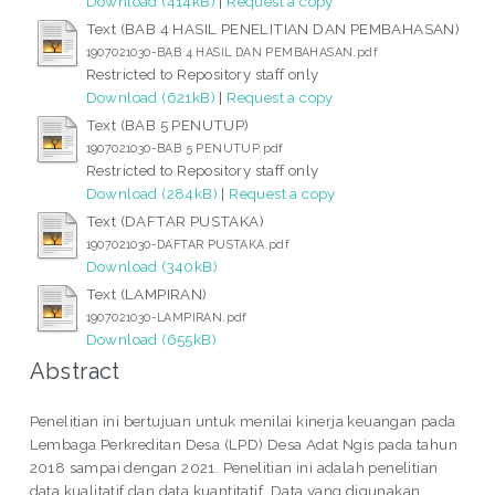
Download (414kB)
|
Request a copy
Text (BAB 4 HASIL PENELITIAN DAN PEMBAHASAN)
1907021030-BAB 4 HASIL DAN PEMBAHASAN.pdf
Restricted to Repository staff only
Download (621kB)
|
Request a copy
Text (BAB 5 PENUTUP)
1907021030-BAB 5 PENUTUP.pdf
Restricted to Repository staff only
Download (284kB)
|
Request a copy
Text (DAFTAR PUSTAKA)
1907021030-DAFTAR PUSTAKA.pdf
Download (340kB)
Text (LAMPIRAN)
1907021030-LAMPIRAN.pdf
Download (655kB)
Abstract
Penelitian ini bertujuan untuk menilai kinerja keuangan pada
Lembaga Perkreditan Desa (LPD) Desa Adat Ngis pada tahun
2018 sampai dengan 2021. Penelitian ini adalah penelitian
data kualitatif dan data kuantitatif. Data yang digunakan