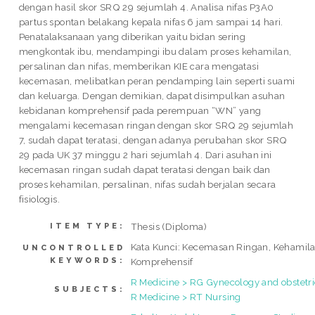
dengan hasil skor SRQ 29 sejumlah 4. Analisa nifas P3A0
partus spontan belakang kepala nifas 6 jam sampai 14 hari.
Penatalaksanaan yang diberikan yaitu bidan sering
mengkontak ibu, mendampingi ibu dalam proses kehamilan,
persalinan dan nifas, memberikan KIE cara mengatasi
kecemasan, melibatkan peran pendamping lain seperti suami
dan keluarga. Dengan demikian, dapat disimpulkan asuhan
kebidanan komprehensif pada perempuan “WN” yang
mengalami kecemasan ringan dengan skor SRQ 29 sejumlah
7, sudah dapat teratasi, dengan adanya perubahan skor SRQ
29 pada UK 37 minggu 2 hari sejumlah 4. Dari asuhan ini
kecemasan ringan sudah dapat teratasi dengan baik dan
proses kehamilan, persalinan, nifas sudah berjalan secara
fisiologis.
Thesis (Diploma)
ITEM TYPE:
Kata Kunci: Kecemasan Ringan, Kehamila
UNCONTROLLED
KEYWORDS:
Komprehensif
R Medicine > RG Gynecology and obstetri
SUBJECTS:
R Medicine > RT Nursing