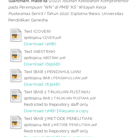
Suardhiani, Made Ita
(2022)
Asuhan Kebidanan Komprehensif
pada Perempuan “WN” di PMB “KS” Wilayah Kerja
Puskesmas Seririt I Tahun 2022.
Diploma thesis, Universitas
Pendidikan Ganesha.
Text (COVER)
1906091014-COVER.pdf
Download (4MB)
Text (ABSTRAK)
1906091014-ABSTRAK.pdf
Download (699kB)
Text (BAB 1 PENDAHULUAN)
1906091014-BAB 1 PENDAHULUAN.pdf
Download (839kB)
Text (BAB 2 TINJAUAN PUSTAKA)
1906091014-BAB 2 TINJAUAN PUSTAKA.pdf
Restricted to Repository staff only
Download (1MB)
|
Request a copy
Text (BAB 3 METODE PENELITIAN)
1906091014-BAB 3 METODE PENELITIAN.pdf
Restricted to Repository staff only