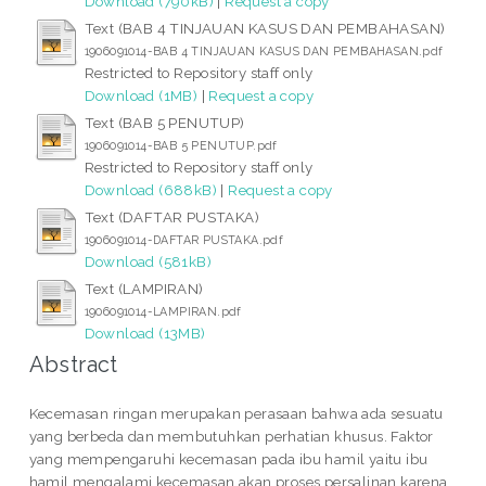
Download (790kB)
|
Request a copy
Text (BAB 4 TINJAUAN KASUS DAN PEMBAHASAN)
1906091014-BAB 4 TINJAUAN KASUS DAN PEMBAHASAN.pdf
Restricted to Repository staff only
Download (1MB)
|
Request a copy
Text (BAB 5 PENUTUP)
1906091014-BAB 5 PENUTUP.pdf
Restricted to Repository staff only
Download (688kB)
|
Request a copy
Text (DAFTAR PUSTAKA)
1906091014-DAFTAR PUSTAKA.pdf
Download (581kB)
Text (LAMPIRAN)
1906091014-LAMPIRAN.pdf
Download (13MB)
Abstract
Kecemasan ringan merupakan perasaan bahwa ada sesuatu
yang berbeda dan membutuhkan perhatian khusus. Faktor
yang mempengaruhi kecemasan pada ibu hamil yaitu ibu
hamil mengalami kecemasan akan proses persalinan karena