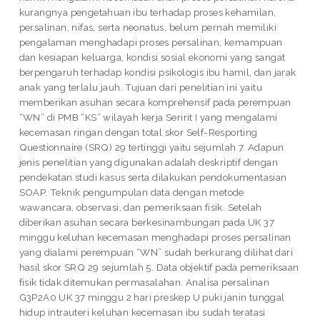
kurangnya pengetahuan ibu terhadap proses kehamilan,
persalinan, nifas, serta neonatus, belum pernah memiliki
pengalaman menghadapi proses persalinan, kemampuan
dan kesiapan keluarga, kondisi sosial ekonomi yang sangat
berpengaruh terhadap kondisi psikologis ibu hamil, dan jarak
anak yang terlalu jauh. Tujuan dari penelitian ini yaitu
memberikan asuhan secara komprehensif pada perempuan
“WN” di PMB “KS” wilayah kerja Seririt I yang mengalami
kecemasan ringan dengan total skor Self-Resporting
Questionnaire (SRQ) 29 tertinggi yaitu sejumlah 7. Adapun
jenis penelitian yang digunakan adalah deskriptif dengan
pendekatan studi kasus serta dilakukan pendokumentasian
SOAP. Teknik pengumpulan data dengan metode
wawancara, observasi, dan pemeriksaan fisik. Setelah
diberikan asuhan secara berkesinambungan pada UK 37
minggu keluhan kecemasan menghadapi proses persalinan
yang dialami perempuan “WN” sudah berkurang dilihat dari
hasil skor SRQ 29 sejumlah 5. Data objektif pada pemeriksaan
fisik tidak ditemukan permasalahan. Analisa persalinan
G3P2A0 UK 37 minggu 2 hari preskep U puki janin tunggal
hidup intrauteri keluhan kecemasan ibu sudah teratasi