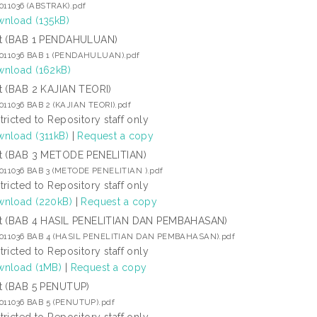
011036 (ABSTRAK).pdf
nload (135kB)
t (BAB 1 PENDAHULUAN)
5011036 BAB 1 (PENDAHULUAN).pdf
nload (162kB)
t (BAB 2 KAJIAN TEORI)
011036 BAB 2 (KAJIAN TEORI).pdf
tricted to Repository staff only
nload (311kB)
|
Request a copy
t (BAB 3 METODE PENELITIAN)
5011036 BAB 3 (METODE PENELITIAN ).pdf
tricted to Repository staff only
nload (220kB)
|
Request a copy
t (BAB 4 HASIL PENELITIAN DAN PEMBAHASAN)
5011036 BAB 4 (HASIL PENELITIAN DAN PEMBAHASAN).pdf
tricted to Repository staff only
nload (1MB)
|
Request a copy
t (BAB 5 PENUTUP)
5011036 BAB 5 (PENUTUP).pdf
tricted to Repository staff only