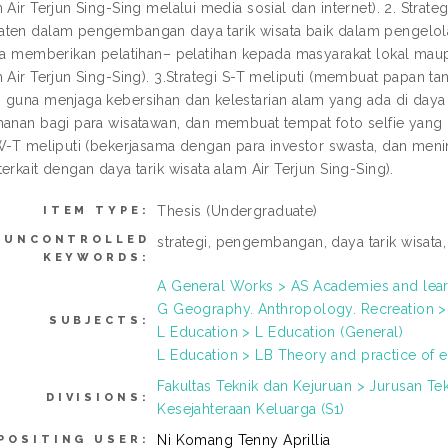
m Air Terjun Sing-Sing melalui media sosial dan internet). 2. Str
aten dalam pengembangan daya tarik wisata baik dalam pengel
rta memberikan pelatihan– pelatihan kepada masyarakat lokal ma
m Air Terjun Sing-Sing). 3.Strategi S-T meliputi (membuat papan 
 guna menjaga kebersihan dan kelestarian alam yang ada di daya t
manan bagi para wisatawan, dan membuat tempat foto selfie yang 
 W-T meliputi (bekerjasama dengan para investor swasta, dan m
erkait dengan daya tarik wisata alam Air Terjun Sing-Sing).
Thesis (Undergraduate)
ITEM TYPE:
UNCONTROLLED
strategi, pengembangan, daya tarik wisata,
KEYWORDS:
A General Works > AS Academies and learn
G Geography. Anthropology. Recreation >
SUBJECTS:
L Education > L Education (General)
L Education > LB Theory and practice of 
Fakultas Teknik dan Kejuruan > Jurusan Te
DIVISIONS:
Kesejahteraan Keluarga (S1)
Ni Komang Tenny Aprillia
POSITING USER: