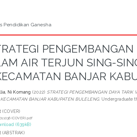
as Pendidikan Ganesha
TRATEGI PENGEMBANGAN 
AM AIR TERJUN SING-SIN
KECAMATAN BANJAR KAB
llia, Ni Komang
(2022)
STRATEGI PENGEMBANGAN DAYA TARIK WI
KECAMATAN BANJAR KABUPATEN BULELENG.
Undergraduate th
t (COVER)
011036 (COVER).pdf
nload (639kB)
t (ABSTRAK)