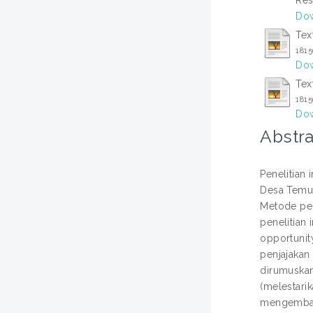
Dow
Tex
181
Dow
Tex
181
Dow
Abstra
Penelitian
Desa Temuku
Metode pe
penelitian
opportunit
penjajakan
dirumuskan 
(melestari
mengembang