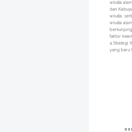
wisata ala
dan Kabup
wisata, se
wisata ala
berkunjung
faktor kea
4.Strategi
yang baru t
DE