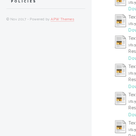
POLICIES
1815
Dow
Tex
© Nov 2017 - Powered by
APW Themes
181
Dow
Tex
1815
Res
Dow
Tex
181
Res
Dow
Tex
181
Res
Dow
Tex
181
Res