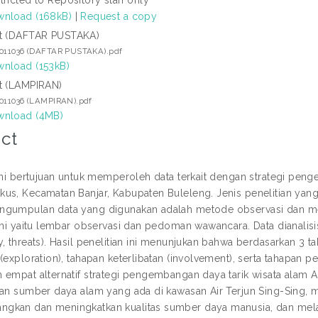
nload (168kB)
|
Request a copy
t (DAFTAR PUSTAKA)
5011036 (DAFTAR PUSTAKA).pdf
nload (153kB)
t (LAMPIRAN)
5011036 (LAMPIRAN).pdf
nload (4MB)
ct
 ini bertujuan untuk memperoleh data terkait dengan strategi peng
s, Kecamatan Banjar, Kabupaten Buleleng. Jenis penelitian yang di
ngumpulan data yang digunakan adalah metode observasi dan m
 ini yaitu lembar observasi dan pedoman wawancara. Data dianali
y, threats). Hasil penelitian ini menunjukan bahwa berdasarkan 3
 (exploration), tahapan keterlibatan (involvement), serta taha
empat alternatif strategi pengembangan daya tarik wisata alam Air 
kan sumber daya alam yang ada di kawasan Air Terjun Sing-Sing, 
kan dan meningkatkan kualitas sumber daya manusia, dan melaku