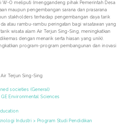
ategi W-O meliputi (menggandeng pihak Pemerintah Desa
olaan maupun pengembangan sarana dan prasarana
upun stakholders terhadap pengembangan daya tarik
tanda atau rambu-rambu peringatan bagi wisatawan yang
arik wisata alam Air Terjun Sing-Sing, meningkatkan
dikemas dengan menarik serta hiasan yang unik).
eningkatkan program-program pembangunan dan inovasi
 Air Terjun Sing-Sing
ed societies (General)
 GE Environmental Sciences
education
knologi Industri > Program Studi Pendidikan