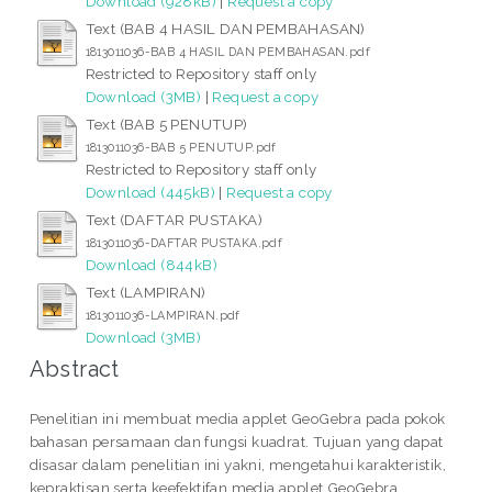
Download (928kB)
|
Request a copy
Text (BAB 4 HASIL DAN PEMBAHASAN)
1813011036-BAB 4 HASIL DAN PEMBAHASAN.pdf
Restricted to Repository staff only
Download (3MB)
|
Request a copy
Text (BAB 5 PENUTUP)
1813011036-BAB 5 PENUTUP.pdf
Restricted to Repository staff only
Download (445kB)
|
Request a copy
Text (DAFTAR PUSTAKA)
1813011036-DAFTAR PUSTAKA.pdf
Download (844kB)
Text (LAMPIRAN)
1813011036-LAMPIRAN.pdf
Download (3MB)
Abstract
Penelitian ini membuat media applet GeoGebra pada pokok
bahasan persamaan dan fungsi kuadrat. Tujuan yang dapat
disasar dalam penelitian ini yakni, mengetahui karakteristik,
kepraktisan serta keefektifan media applet GeoGebra.