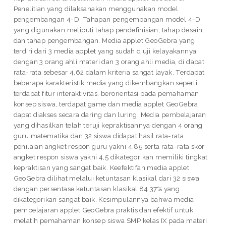
Penelitian yang dilaksanakan menggunakan model
pengembangan 4-D. Tahapan pengembangan model 4-D
yang digunakan meliputi tahap pendefinisian, tahap desain,
dan tahap pengembangan. Media applet GeoGebra yang
terdiri dari 3 media applet yang sudah diuji kelayakannya
dengan 3 orang ahli materi dan 3 orang ahli media, di dapat
rata-rata sebesar 4,62 dalam kriteria sangat layak. Terdapat
beberapa karakteristik media yang dikembangkan seperti
terdapat fitur interaktivitas, berorientasi pada pemahaman
konsep siswa, terdapat game dan media applet GeoGebra
dapat diakses secara daring dan luring. Media pembelajaran
yang dihasilkan telah teruji kepraktisannya dengan 4 orang
guru matematika dan 32 siswa didapat hasil rata-rata
penilaian angket respon guru yakni 4,85 serta rata-rata skor
angket respon siswa yakni 4,5 dikategorikan memiliki tingkat
kepraktisan yang sangat baik. Keefektifan media applet
GeoGebra dilihat melalui ketuntasan klasikal dari 32 siswa
dengan persentase ketuntasan klasikal 84,37% yang
dikategorikan sangat baik. Kesimpulannya bahwa media
pembelajaran applet GeoGebra praktis dan efektif untuk
melatih pemahaman konsep siswa SMP kelas IX pada materi