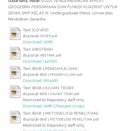
Sudarsana, Made
(2022)
PENGEMBANGAN APPLET
GEOGEBRA PERSAMAAN DAN FUNGSI KUADRAT UNTUK
SISWA SMP KELAS IX.
Undergraduate thesis, Universitas
Pendidikan Ganesha.
Text (COVER)
1813011036-COVER.pdf
Download (3MB)
Text (ABSTRAK)
1813011036-ABSTRAK.pdf
Download (447kB)
Text (BAB 1 PENDAHULUAN)
1813011036-BAB 1 PENDAHULUAN.pdf
Download (864kB)
Text (BAB 2 KAJIAN TEORI)
1813011036-BAB 2 KAJIAN TEORI.pdf
Restricted to Repository staff only
Download (1MB)
|
Request a copy
Text (BAB 3 METODELOGI PENELITIAN)
1813011036-BAB 3 METODELOGI PENELITIAN.pdf
Restricted to Repository staff only