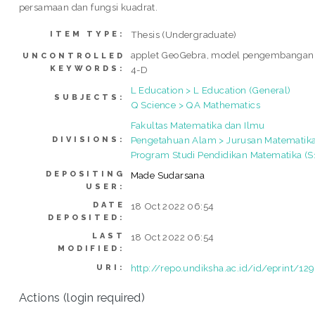
persamaan dan fungsi kuadrat.
Thesis (Undergraduate)
ITEM TYPE:
applet GeoGebra, model pengembangan
UNCONTROLLED
KEYWORDS:
4-D
L Education > L Education (General)
SUBJECTS:
Q Science > QA Mathematics
Fakultas Matematika dan Ilmu
Pengetahuan Alam > Jurusan Matematika
DIVISIONS:
Program Studi Pendidikan Matematika (S
DEPOSITING
Made Sudarsana
USER:
DATE
18 Oct 2022 06:54
DEPOSITED:
LAST
18 Oct 2022 06:54
MODIFIED:
http://repo.undiksha.ac.id/id/eprint/12
URI:
Actions (login required)