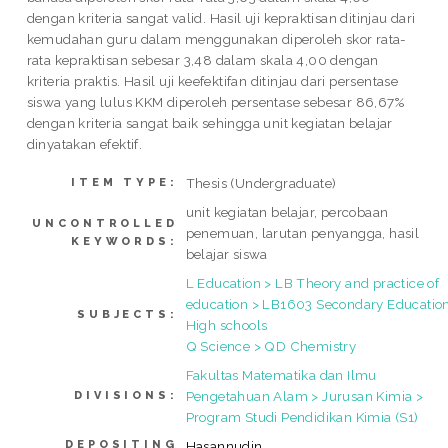
dengan kriteria sangat valid. Hasil uji kepraktisan ditinjau dari
kemudahan guru dalam menggunakan diperoleh skor rata-
rata kepraktisan sebesar 3,48 dalam skala 4,00 dengan
kriteria praktis. Hasil uji keefektifan ditinjau dari persentase
siswa yang lulus KKM diperoleh persentase sebesar 86,67%
dengan kriteria sangat baik sehingga unit kegiatan belajar
dinyatakan efektif.
Thesis (Undergraduate)
ITEM TYPE:
unit kegiatan belajar, percobaan
UNCONTROLLED
penemuan, larutan penyangga, hasil
KEYWORDS:
belajar siswa
L Education > LB Theory and practice of
education > LB1603 Secondary Education
SUBJECTS:
High schools
Q Science > QD Chemistry
Fakultas Matematika dan Ilmu
Pengetahuan Alam > Jurusan Kimia >
DIVISIONS:
Program Studi Pendidikan Kimia (S1)
DEPOSITING
Hasannudin