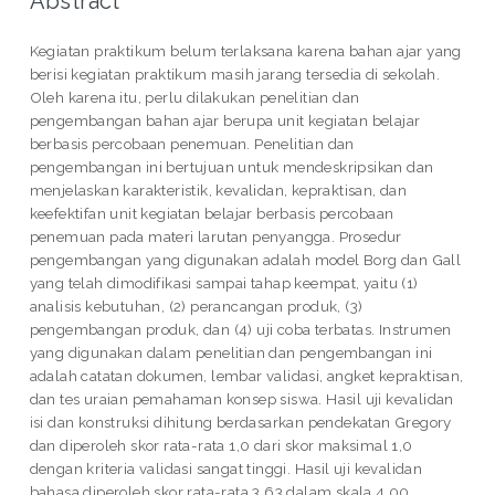
Abstract
Kegiatan praktikum belum terlaksana karena bahan ajar yang
berisi kegiatan praktikum masih jarang tersedia di sekolah.
Oleh karena itu, perlu dilakukan penelitian dan
pengembangan bahan ajar berupa unit kegiatan belajar
berbasis percobaan penemuan. Penelitian dan
pengembangan ini bertujuan untuk mendeskripsikan dan
menjelaskan karakteristik, kevalidan, kepraktisan, dan
keefektifan unit kegiatan belajar berbasis percobaan
penemuan pada materi larutan penyangga. Prosedur
pengembangan yang digunakan adalah model Borg dan Gall
yang telah dimodifikasi sampai tahap keempat, yaitu (1)
analisis kebutuhan, (2) perancangan produk, (3)
pengembangan produk, dan (4) uji coba terbatas. Instrumen
yang digunakan dalam penelitian dan pengembangan ini
adalah catatan dokumen, lembar validasi, angket kepraktisan,
dan tes uraian pemahaman konsep siswa. Hasil uji kevalidan
isi dan konstruksi dihitung berdasarkan pendekatan Gregory
dan diperoleh skor rata-rata 1,0 dari skor maksimal 1,0
dengan kriteria validasi sangat tinggi. Hasil uji kevalidan
bahasa diperoleh skor rata-rata 3,63 dalam skala 4,00