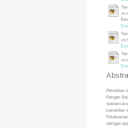
Tex
181
Res
Dow
Tex
181
Dow
Tex
181
Dow
Abstra
Penelitian
Pangan Bal
wawancara,
penelitian
Pelaksanaa
dengan apa