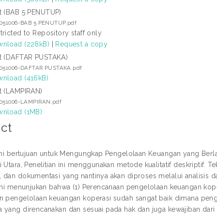
t (BAB 5 PENUTUP)
7051006-BAB 5 PENUTUP.pdf
tricted to Repository staff only
nload (228kB)
|
Request a copy
t (DAFTAR PUSTAKA)
7051006-DAFTAR PUSTAKA.pdf
nload (416kB)
t (LAMPIRAN)
7051006-LAMPIRAN.pdf
nload (1MB)
ct
 ini bertujuan untuk Mengungkap Pengelolaan Keuangan yang Berl
i Utara, Penelitian ini menggunakan metode kualitatif deskriptif
 dan dokumentasi yang nantinya akan diproses melalui analisis d
 ini menunjukan bahwa (1) Perencanaan pengelolaan keuangan koper
n pengelolaan keuangan koperasi sudah sangat baik dimana peng
 yang direncanakan dan sesuai pada hak dan juga kewajiban dari 