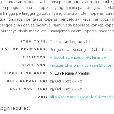
gan landasan koperasi yaitu konsep catur purusa artha tersebut.
oleh pengurus internal koperasi yang dimana para pengawas terl
n hingga pertanggungjawaban yang dilakukan oleh koperasi dan 
ggungjawaban pengurus koperasi pengelolaan keuangan sudah ba
enggelapan dan sebagainya. Namun ada beberapa konsep kopera
purnanya bisnis model atau manajemen dalam koperasi pada tah
Thesis (Undergraduate)
ITEM TYPE:
Pengelolaan Keuangan, Catur Purusa
TROLLED KEYWORDS:
H Social Sciences > HG Finance
SUBJECTS:
Fakultas Ekonomi > Jurusan Ekonomi 
DIVISIONS:
Ni Luh Regina Aryantini
DEPOSITING USER:
25 Oct 2022 04:42
DATE DEPOSITED:
25 Oct 2022 04:42
LAST MODIFIED:
http://repo.undiksha.ac.id/id/eprint
URI:
login required)