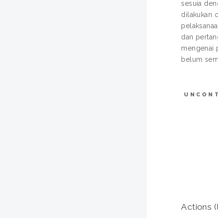
sesuia den
dilakukan 
pelaksanaa
dan pertan
mengenai p
belum sem
UNCON
Actions (