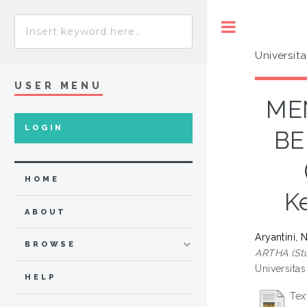
Toggle
Universit
USER MENU
ME
LOGIN
BE
HOME
K
ABOUT
Aryantini, 
BROWSE
ARTHA (St
Universita
HELP
Tex