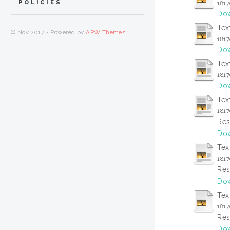
POLICIES
181
Dow
Tex
© Nov 2017 - Powered by
APW Themes
181
Dow
Tex
181
Dow
Tex
181
Res
Dow
Tex
181
Res
Dow
Tex
181
Res
Dow