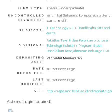
Thesis (Undergraduate)
ITEM TYPE:
tenun ikat Sukarara, komposisi, alat tenun
UNCONTROLLED
KEYWORDS:
warna, motif
T Technology > TT Handicrafts Arts and
SUBJECTS:
crafts
Fakultas Teknik dan Kejuruan > Jurusan
Teknologi Industri > Program Studi
DIVISIONS:
Pendidikan Kesejahteraan Keluarga (S1)
DEPOSITING
Rahmatul Munawarah
USER:
DATE
28 Oct 2022 12:30
DEPOSITED:
LAST
28 Oct 2022 12:30
MODIFIED:
http://repo.undiksha.ac.id/id/eprint/13
URI:
Actions (login required)