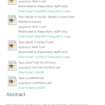
1415011037-BAB III.pdf
Restricted to Repository staff only
Download (254kB)
|
Request a copy
Text (BAB IV HASIL PENELITIAN DAN
PEMBAHASAN)
1415011037-BAB IV.pdf
Restricted to Repository staff only
Download (652kB)
|
Request a copy
Text (BAB V PENUTUP)
1415011037-BAB V.pdf
Restricted to Repository staff only
Download (137kB)
|
Request a copy
Text (DAFTAR PUSTAKA)
1415011037-DAFTAR PUSTAKA.pdf
Download (29kB)
Text (LAMPIRAN)
1415011037-LAMPIRAN.pdf
Download (173kB)
Abstract
Penelitian ini bertujuan untuk mengetahui (1) komposisi