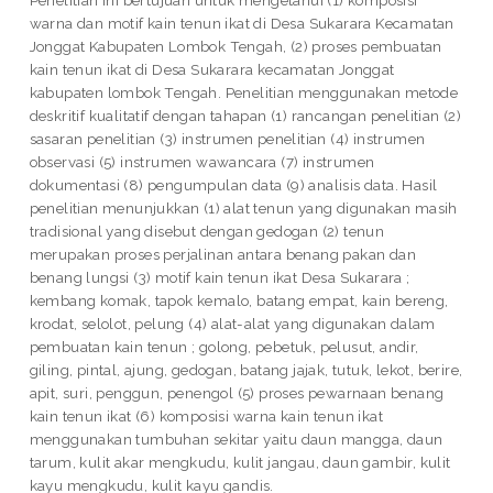
warna dan motif kain tenun ikat di Desa Sukarara Kecamatan
Jonggat Kabupaten Lombok Tengah, (2) proses pembuatan
kain tenun ikat di Desa Sukarara kecamatan Jonggat
kabupaten lombok Tengah. Penelitian menggunakan metode
deskritif kualitatif dengan tahapan (1) rancangan penelitian (2)
sasaran penelitian (3) instrumen penelitian (4) instrumen
observasi (5) instrumen wawancara (7) instrumen
dokumentasi (8) pengumpulan data (9) analisis data. Hasil
penelitian menunjukkan (1) alat tenun yang digunakan masih
tradisional yang disebut dengan gedogan (2) tenun
merupakan proses perjalinan antara benang pakan dan
benang lungsi (3) motif kain tenun ikat Desa Sukarara ;
kembang komak, tapok kemalo, batang empat, kain bereng,
krodat, selolot, pelung (4) alat-alat yang digunakan dalam
pembuatan kain tenun ; golong, pebetuk, pelusut, andir,
giling, pintal, ajung, gedogan, batang jajak, tutuk, lekot, berire,
apit, suri, penggun, penengol (5) proses pewarnaan benang
kain tenun ikat (6) komposisi warna kain tenun ikat
menggunakan tumbuhan sekitar yaitu daun mangga, daun
tarum, kulit akar mengkudu, kulit jangau, daun gambir, kulit
kayu mengkudu, kulit kayu gandis.