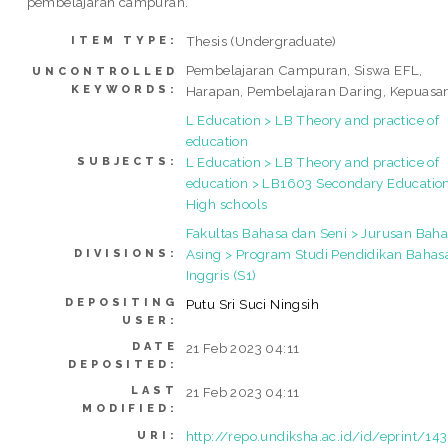
pembelajaran campuran.
Thesis (Undergraduate)
ITEM TYPE:
Pembelajaran Campuran, Siswa EFL,
UNCONTROLLED
KEYWORDS:
Harapan, Pembelajaran Daring, Kepuasa
L Education > LB Theory and practice of
education
L Education > LB Theory and practice of
SUBJECTS:
education > LB1603 Secondary Education
High schools
Fakultas Bahasa dan Seni > Jurusan Bah
Asing > Program Studi Pendidikan Bahas
DIVISIONS:
Inggris (S1)
DEPOSITING
Putu Sri Suci Ningsih
USER:
DATE
21 Feb 2023 04:11
DEPOSITED:
LAST
21 Feb 2023 04:11
MODIFIED:
http://repo.undiksha.ac.id/id/eprint/14
URI: