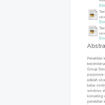
Dow
Tex
1911
Dow
Tex
1911
Dow
Abstra
Penelitian 
kecenderun
Group Desi
purposive 
adalah sis
kelas cont
windows 16
konseling 
penelitian 