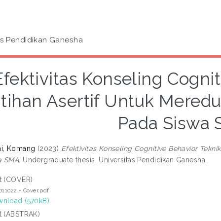
as Pendidikan Ganesha
Efektivitas Konseling Cogni
tihan Asertif Untuk Meredu
Pada Siswa
ni, Komang
(2023)
Efektivitas Konseling Cognitive Behavior Tekni
a SMA.
Undergraduate thesis, Universitas Pendidikan Ganesha.
t (COVER)
011022 - Cover.pdf
nload (570kB)
t (ABSTRAK)