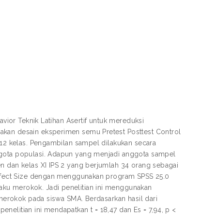
avior Teknik Latihan Asertif untuk mereduksi
akan desain eksperimen semu Pretest Posttest Control
h 12 kelas. Pengambilan sampel dilakukan secara
ggota populasi. Adapun yang menjadi anggota sampel
en dan kelas XI IPS 2 yang berjumlah 34 orang sebagai
 Effect Size dengan menggunakan program SPSS 25.0
aku merokok. Jadi penelitian ini menggunakan
u merokok pada siswa SMA. Berdasarkan hasil dari
penelitian ini mendapatkan t = 18,47 dan Es = 7,94, p <