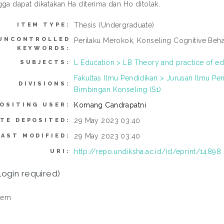
gga dapat dikatakan Ha diterima dan Ho ditolak.
Thesis (Undergraduate)
ITEM TYPE:
UNCONTROLLED
Perilaku Merokok, Konseling Cognitive Behavi
KEYWORDS:
L Education > LB Theory and practice of e
SUBJECTS:
Fakultas Ilmu Pendidikan > Jurusan Ilmu Pe
DIVISIONS:
Bimbingan Konseling (S1)
Komang Candrapatni
OSITING USER:
29 May 2023 03:40
ATE DEPOSITED:
29 May 2023 03:40
LAST MODIFIED:
http://repo.undiksha.ac.id/id/eprint/14898
URI:
login required)
tem