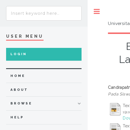
Toggle
Universit
USER MENU
LOGIN
La
HOME
Candrapat
ABOUT
Pada Sisw
BROWSE
Tex
1911
HELP
Dow
Tex