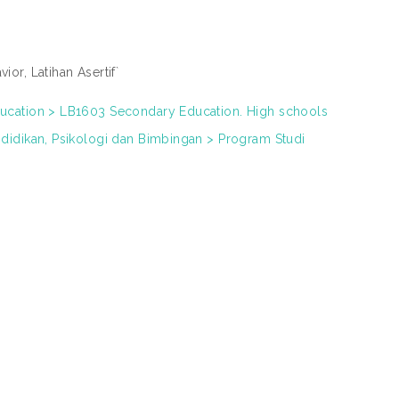
or, Latihan Asertif`
ducation > LB1603 Secondary Education. High schools
ndidikan, Psikologi dan Bimbingan > Program Studi