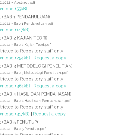
011022 - Abstract.pdf
nload (55kB)
t (BAB 1 PENDAHULUAN)
011022 - Bab 1 Pendahuluan.pdf
nload (147kB)
t (BAB 2 KAJIAN TEORI)
011022 - Bab 2 Kajian Teori.pdf
tricted to Repository staff only
nload (254kB)
|
Request a copy
t (BAB 3 METODELOGI PENELITIAN)
011022 - Bab 3 Metodelogi Penelitian.pdf
tricted to Repository staff only
nload (361kB)
|
Request a copy
t (BAB 4 HASIL DAN PEMBAHASAN)
011022 - Bab 4 Hasil dan Pembahasan.pdf
tricted to Repository staff only
nload (317kB)
|
Request a copy
t (BAB 5 PENUTUP)
011022 - Bab 5 Penutup.pdf
tricted to Repository staff only