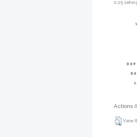
0,05 sehin
DEP
D
Actions (
View I