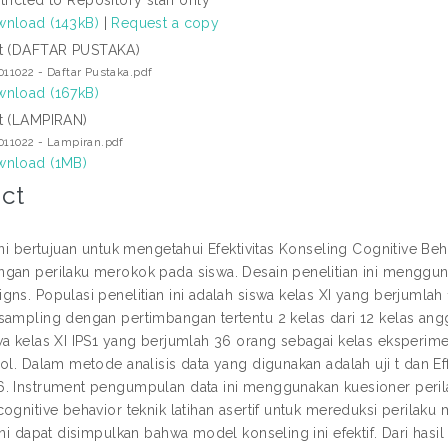
nload (143kB)
|
Request a copy
t (DAFTAR PUSTAKA)
011022 - Daftar Pustaka.pdf
nload (167kB)
t (LAMPIRAN)
011022 - Lampiran.pdf
nload (1MB)
ct
ini bertujuan untuk mengetahui Efektivitas Konseling Cognitive Beh
gan perilaku merokok pada siswa. Desain penelitian ini menggun
gns. Populasi penelitian ini adalah siswa kelas XI yang berjumla
sampling dengan pertimbangan tertentu 2 kelas dari 12 kelas an
wa kelas XI IPS1 yang berjumlah 36 orang sebagai kelas eksperim
rol. Dalam metode analisis data yang digunakan adalah uji t dan
. Instrument pengumpulan data ini menggunakan kuesioner peril
cognitive behavior teknik latihan asertif untuk mereduksi perilak
ini dapat disimpulkan bahwa model konseling ini efektif. Dari hasil 