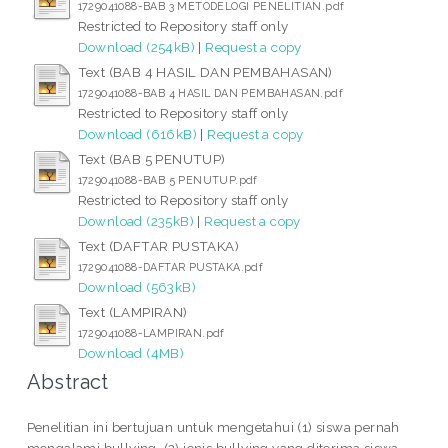
1729041088-BAB 3 METODELOGI PENELITIAN.pdf
Restricted to Repository staff only
Download (254kB)
|
Request a copy
Text (BAB 4 HASIL DAN PEMBAHASAN)
1729041088-BAB 4 HASIL DAN PEMBAHASAN.pdf
Restricted to Repository staff only
Download (616kB)
|
Request a copy
Text (BAB 5 PENUTUP)
1729041088-BAB 5 PENUTUP.pdf
Restricted to Repository staff only
Download (235kB)
|
Request a copy
Text (DAFTAR PUSTAKA)
1729041088-DAFTAR PUSTAKA.pdf
Download (563kB)
Text (LAMPIRAN)
1729041088-LAMPIRAN.pdf
Download (4MB)
Abstract
Penelitian ini bertujuan untuk mengetahui (1) siswa pernah
mengalami bullying, (2) jenis bullying yang diterima siswa,