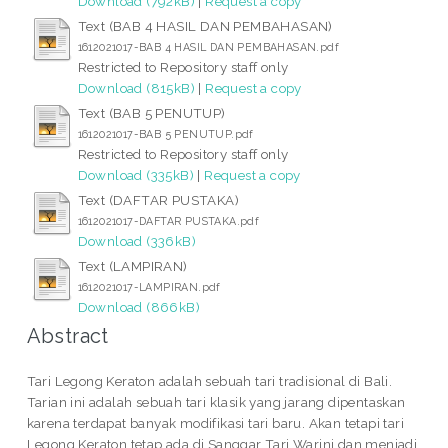
Download (792kB)
|
Request a copy
Text (BAB 4 HASIL DAN PEMBAHASAN)
1612021017-BAB 4 HASIL DAN PEMBAHASAN.pdf
Restricted to Repository staff only
Download (815kB)
|
Request a copy
Text (BAB 5 PENUTUP)
1612021017-BAB 5 PENUTUP.pdf
Restricted to Repository staff only
Download (335kB)
|
Request a copy
Text (DAFTAR PUSTAKA)
1612021017-DAFTAR PUSTAKA.pdf
Download (336kB)
Text (LAMPIRAN)
1612021017-LAMPIRAN.pdf
Download (866kB)
Abstract
Tari Legong Keraton adalah sebuah tari tradisional di Bali.
Tarian ini adalah sebuah tari klasik yang jarang dipentaskan
karena terdapat banyak modifikasi tari baru. Akan tetapi tari
Legong Keraton tetap ada di Sanggar Tari Warini dan menjadi