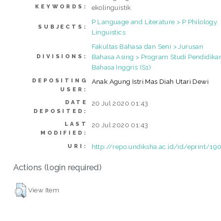
KEYWORDS:
ekolinguistik
P Language and Literature > P Philology.
SUBJECTS:
Linguistics
Fakultas Bahasa dan Seni > Jurusan
Bahasa Asing > Program Studi Pendidika
DIVISIONS:
Bahasa Inggris (S1)
DEPOSITING
Anak Agung Istri Mas Diah Utari Dewi
USER:
DATE
20 Jul 2020 01:43
DEPOSITED:
LAST
20 Jul 2020 01:43
MODIFIED:
http://repo.undiksha.ac.id/id/eprint/19
URI:
Actions (login required)
View Item