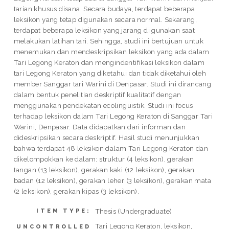
tarian khusus disana. Secara budaya, terdapat beberapa
leksikon yang tetap digunakan secara normal. Sekarang,
terdapat beberapa leksikon yang jarang di gunakan saat
melakukan latihan tari. Sehingga, studi ini bertujuan untuk
menemukan dan mendeskripsikan leksikon yang ada dalam
Tari Legong Keraton dan mengindentifikasi leksikon dalam
tari Legong Keraton yang diketahui dan tidak diketahui oleh
member Sanggar tari Warini di Denpasar. Studi ini dirancang
dalam bentuk penelitian deskriptif kualitatif dengan
menggunakan pendekatan ecolinguistik. Studi ini focus
terhadap leksikon dalam Tari Legong Keraton di Sanggar Tari
Warini, Denpasar. Data didapatkan dari informan dan
dideskripsikan secara deskriptif. Hasil studi menunjukkan
bahwa terdapat 48 leksikon dalam Tari Legong Keraton dan
dikelompokkan ke dalam: struktur (4 leksikon), gerakan
tangan (13 leksikon), gerakan kaki (12 leksikon), gerakan
badan (12 leksikon), gerakan leher (3 leksikon), gerakan mata
(2 leksikon), gerakan kipas (3 leksikon).
Thesis (Undergraduate)
ITEM TYPE:
Tari Legong Keraton, leksikon,
UNCONTROLLED