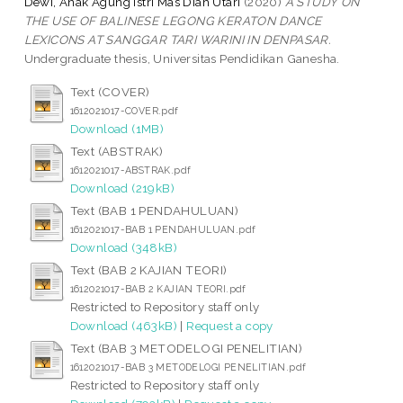
Dewi, Anak Agung Istri Mas Diah Utari
(2020)
A STUDY ON
THE USE OF BALINESE LEGONG KERATON DANCE
LEXICONS AT SANGGAR TARI WARINI IN DENPASAR.
Undergraduate thesis, Universitas Pendidikan Ganesha.
Text (COVER)
1612021017-COVER.pdf
Download (1MB)
Text (ABSTRAK)
1612021017-ABSTRAK.pdf
Download (219kB)
Text (BAB 1 PENDAHULUAN)
1612021017-BAB 1 PENDAHULUAN.pdf
Download (348kB)
Text (BAB 2 KAJIAN TEORI)
1612021017-BAB 2 KAJIAN TEORI.pdf
Restricted to Repository staff only
Download (463kB)
|
Request a copy
Text (BAB 3 METODELOGI PENELITIAN)
1612021017-BAB 3 METODELOGI PENELITIAN.pdf
Restricted to Repository staff only