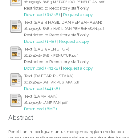
1611031058-BAB 3 METODELOGI PENELITIAN.pdf
Restricted to Repository staff only
Download (612kB)
|
Request a copy
Text (BAB 4 HASIL DAN PEMBAHASAN)
1611031058-BAB 4 HASIL DAN PEMBAHASAN.pdf
Restricted to Repository staff only
Download (1MB)
|
Request a copy
Text (BAB 5 PENUTUP)
1611031058-BAB 5 PENUTUP.pdf
Restricted to Repository staff only
Download (432kB)
|
Request a copy
Text (DAFTAR PUSTAKA)
1611031058-DAFTAR PUSTAKA.pdf
Download (441kB)
Text (LAMPIRAN)
1611031058-LAMPIRAN.pdf
Download (6MB)
Abstract
Penelitian ini bertujuan untuk mengembangkan media pop-
up book pada topik perkembangbiakan tumbuhan dan hewan