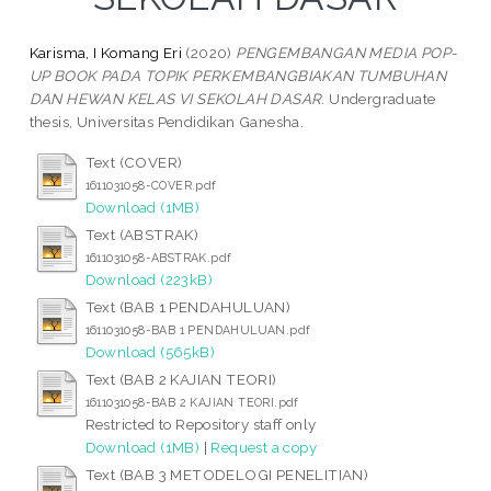
Karisma, I Komang Eri
(2020)
PENGEMBANGAN MEDIA POP-
UP BOOK PADA TOPIK PERKEMBANGBIAKAN TUMBUHAN
DAN HEWAN KELAS VI SEKOLAH DASAR.
Undergraduate
thesis, Universitas Pendidikan Ganesha.
Text (COVER)
1611031058-COVER.pdf
Download (1MB)
Text (ABSTRAK)
1611031058-ABSTRAK.pdf
Download (223kB)
Text (BAB 1 PENDAHULUAN)
1611031058-BAB 1 PENDAHULUAN.pdf
Download (565kB)
Text (BAB 2 KAJIAN TEORI)
1611031058-BAB 2 KAJIAN TEORI.pdf
Restricted to Repository staff only
Download (1MB)
|
Request a copy
Text (BAB 3 METODELOGI PENELITIAN)