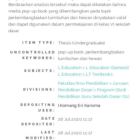
Berdasarkan analisis tersebut maka dapat dikatakan bahwa
media pop-up book yang dikembangkan pada topik
perkembangbiakan tumbuhan dan hewan dinyatakan valid
dan dapat digunakan dalam pembelajaran di kelas VI sekolah
dasar.
Thesis (Undergraduate)
ITEM TYPE:
pop-up book, perkembangbiakan
UNCONTROLLED
KEYWORDS:
tumbuhan dan hewan
L Education > L Education (General)
SUBJECTS:
L Education > LT Textbooks
Fakultas Ilmu Pendidikan > Jurusan
Pendidikan Dasar > Program Studi
DIVISIONS:
Pendidikan Guru Sekolah Dasar (S1)
DEPOSITING
I Komang Eri Karisma
USER:
DATE
26 Jul 2020 11:17
DEPOSITED:
LAST
26 Jul 2020 11:17
MODIFIED: