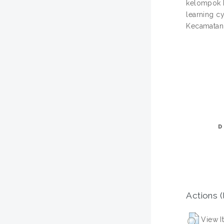
kelompok k
learning c
Kecamatan
D
Actions (
View I