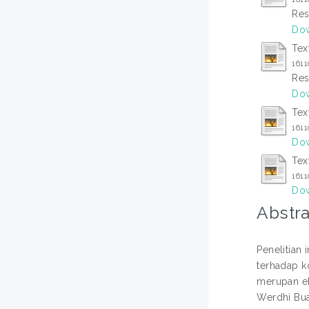
Res
Dow
Tex
161
Res
Dow
Tex
161
Dow
Tex
161
Dow
Abstra
Penelitian
terhadap k
merupan ek
Werdhi Bua