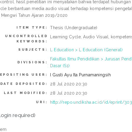
ontrol. hasil penelitian ini menyatakan bahwa terdapat hubunga
ycle berbantuan media audio visual terhadap kompetensi pengetah
 Mengwi Tahun Ajaran 2019/2020
Thesis (Undergraduate)
ITEM TYPE:
UNCONTROLLED
Learning Cycle, Audio Visual, kompeten
KEYWORDS:
L Education > L Education (General)
SUBJECTS:
Fakultas Ilmu Pendidikan > Jurusan Pen
DIVISIONS:
Dasar (S1)
I Gusti Ayu Ita Purnamaningsih
EPOSITING USER:
28 Jul 2020 20:30
DATE DEPOSITED:
28 Jul 2020 20:30
LAST MODIFIED:
http://repo.undiksha.ac.id/id/eprint/303
URI:
login required)
tem