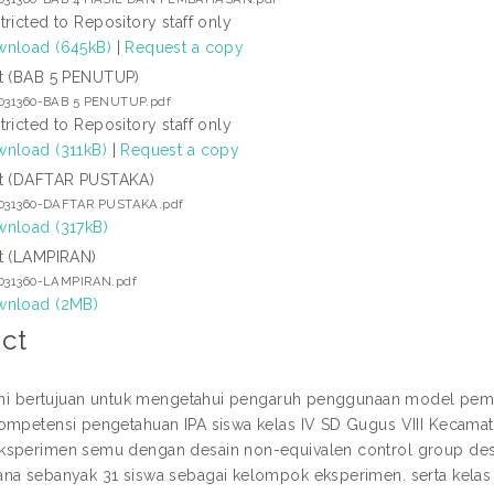
tricted to Repository staff only
nload (645kB)
|
Request a copy
t (BAB 5 PENUTUP)
1031360-BAB 5 PENUTUP.pdf
tricted to Repository staff only
nload (311kB)
|
Request a copy
t (DAFTAR PUSTAKA)
1031360-DAFTAR PUSTAKA.pdf
nload (317kB)
t (LAMPIRAN)
1031360-LAMPIRAN.pdf
nload (2MB)
ct
 ini bertujuan untuk mengetahui pengaruh penggunaan model pemb
ompetensi pengetahuan IPA siswa kelas IV SD Gugus VIII Kecamat
sperimen semu dengan desain non-equivalen control group desig
na sebanyak 31 siswa sebagai kelompok eksperimen. serta kelas