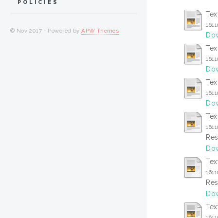
POLICIES
Tex
161
© Nov 2017 - Powered by
APW Themes
Dow
Tex
161
Dow
Tex
161
Dow
Tex
161
Res
Dow
Tex
161
Res
Dow
Tex
161