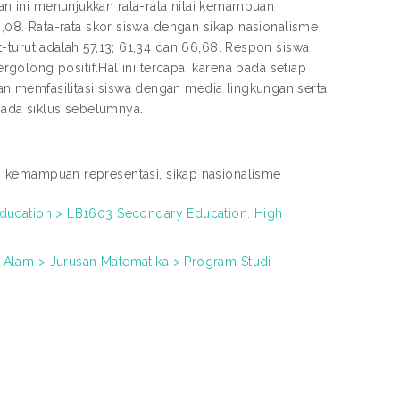
ian ini menunjukkan rata-rata nilai kemampuan
 72,08. Rata-rata skor siswa dengan sikap nasionalisme
rut-turut adalah 57,13; 61,34 dan 66,68. Respon siswa
olong positif.Hal ini tercapai karena pada setiap
 dan memfasilitasi siswa dengan media lingkungan serta
pada siklus sebelumnya.
, kemampuan representasi, sikap nasionalisme
education > LB1603 Secondary Education. High
 Alam > Jurusan Matematika > Program Studi