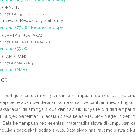
t (PENUTUP)
3011077-BAB 5 PENUTUP.pdf
tricted to Repository staff only
nload (77kB)
|
Request a copy
t (DAFTAR PUSTAKA)
3011077-DAFTAR PUSTAKA.pdf
nload (55kB)
t (LAMPIRAN)
3011077-LAMPIRAN.pdf
nload (2MB)
ct
 ini bertujuan untuk meningkatkan kemampuan representasi matema
adap penerapan pendekatan kontekstual berbantuan media lingkun
ilaksanakan dalam tiga siklus dan tiap siklusnya terdiri dari empat
i. Subjek penelitian ini adalah siswa kelas VIIC SMP Negeri 1 Ser
 Data kemampuan representasi matematika siswa dikumpulkan de
pulkan pada akhir setiap siklus. Data sikap nasinalisme siswa di