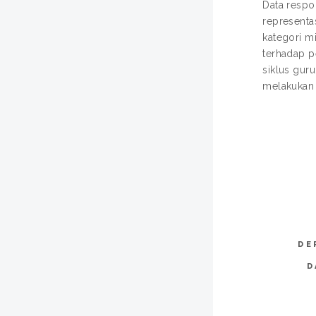
Data respon
representas
kategori mi
terhadap p
siklus gur
melakukan 
DE
D