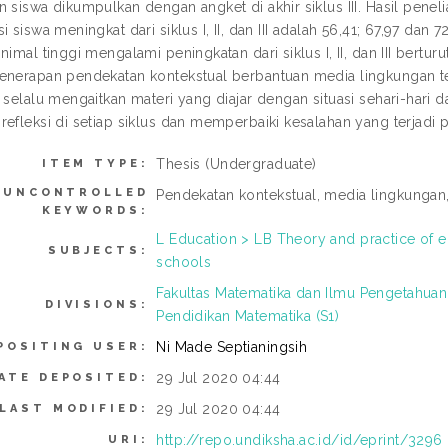
 siswa dikumpulkan dengan angket di akhir siklus III. Hasil penel
i siswa meningkat dari siklus I, II, dan III adalah 56,41; 67,97 dan
nimal tinggi mengalami peningkatan dari siklus I, II, dan III bertu
enerapan pendekatan kontekstual berbantuan media lingkungan terg
u selalu mengaitkan materi yang diajar dengan situasi sehari-hari
refleksi di setiap siklus dan memperbaiki kesalahan yang terjadi 
Thesis (Undergraduate)
ITEM TYPE:
UNCONTROLLED
Pendekatan kontekstual, media lingkungan
KEYWORDS:
L Education > LB Theory and practice of 
SUBJECTS:
schools
Fakultas Matematika dan Ilmu Pengetahuan
DIVISIONS:
Pendidikan Matematika (S1)
Ni Made Septianingsih
POSITING USER:
29 Jul 2020 04:44
ATE DEPOSITED:
29 Jul 2020 04:44
LAST MODIFIED:
http://repo.undiksha.ac.id/id/eprint/3296
URI: