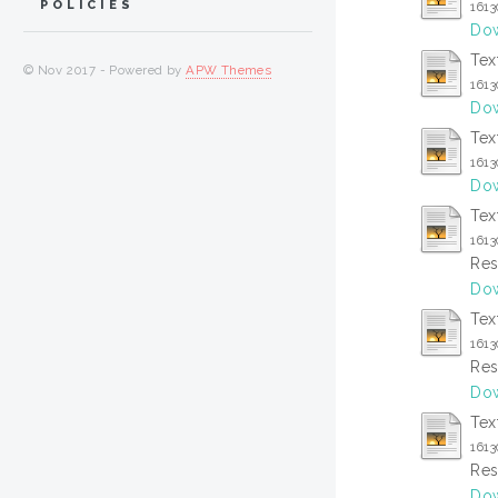
POLICIES
161
Dow
Tex
© Nov 2017 - Powered by
APW Themes
161
Dow
Tex
161
Dow
Tex
161
Res
Dow
Tex
161
Res
Dow
Tex
161
Res
Dow