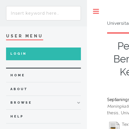
Toggle
Universit
USER MENU
Pe
LOGIN
Be
K
HOME
ABOUT
Septianing
BROWSE
Meningkatk
thesis, Uni
HELP
Tex