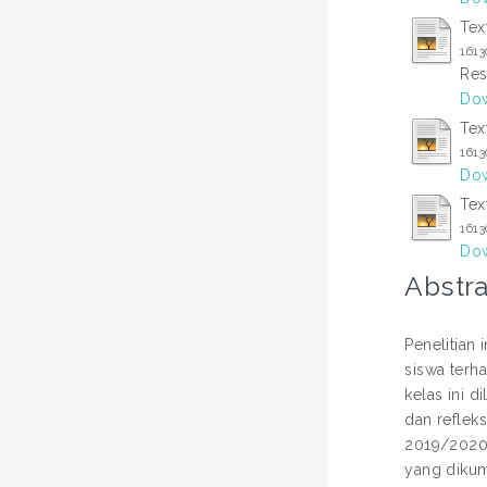
Tex
161
Res
Dow
Tex
161
Dow
Tex
161
Dow
Abstra
Penelitian
siswa terh
kelas ini d
dan refleks
2019/2020.
yang dikum