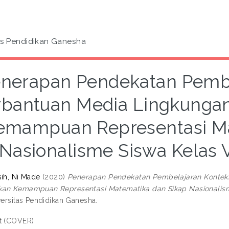
as Pendidikan Ganesha
nerapan Pendekatan Pembe
rbantuan Media Lingkunga
emampuan Representasi Ma
Nasionalisme Siswa Kelas V
sih, Ni Made
(2020)
Penerapan Pendekatan Pembelajaran Konteks
an Kemampuan Representasi Matematika dan Sikap Nasionalisme 
versitas Pendidikan Ganesha.
t (COVER)