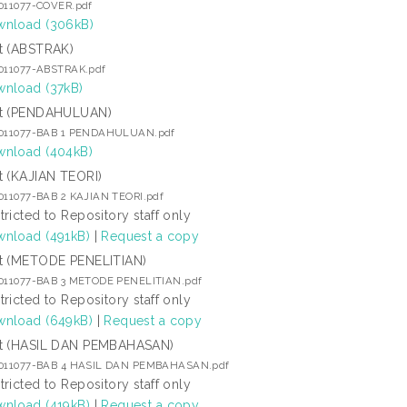
3011077-COVER.pdf
nload (306kB)
t (ABSTRAK)
3011077-ABSTRAK.pdf
nload (37kB)
t (PENDAHULUAN)
3011077-BAB 1 PENDAHULUAN.pdf
nload (404kB)
t (KAJIAN TEORI)
3011077-BAB 2 KAJIAN TEORI.pdf
tricted to Repository staff only
nload (491kB)
|
Request a copy
t (METODE PENELITIAN)
3011077-BAB 3 METODE PENELITIAN.pdf
tricted to Repository staff only
nload (649kB)
|
Request a copy
t (HASIL DAN PEMBAHASAN)
3011077-BAB 4 HASIL DAN PEMBAHASAN.pdf
tricted to Repository staff only
nload (419kB)
|
Request a copy