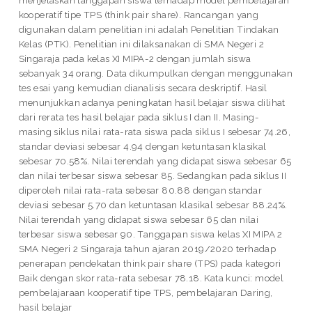
kooperatif tipe TPS (think pair share). Rancangan yang
digunakan dalam penelitian ini adalah Penelitian Tindakan
Kelas (PTK). Penelitian ini dilaksanakan di SMA Negeri 2
Singaraja pada kelas XI MIPA-2 dengan jumlah siswa
sebanyak 34 orang. Data dikumpulkan dengan menggunakan
tes esai yang kemudian dianalisis secara deskriptif. Hasil
menunjukkan adanya peningkatan hasil belajar siswa dilihat
dari rerata tes hasil belajar pada siklus I dan II. Masing-
masing siklus nilai rata-rata siswa pada siklus I sebesar 74.26,
standar deviasi sebesar 4.94 dengan ketuntasan klasikal
sebesar 70.58%. Nilai terendah yang didapat siswa sebesar 65
dan nilai terbesar siswa sebesar 85. Sedangkan pada siklus II
diperoleh nilai rata-rata sebesar 80.88 dengan standar
deviasi sebesar 5.70 dan ketuntasan klasikal sebesar 88.24%.
Nilai terendah yang didapat siswa sebesar 65 dan nilai
terbesar siswa sebesar 90. Tanggapan siswa kelas XI MIPA 2
SMA Negeri 2 Singaraja tahun ajaran 2019/2020 terhadap
penerapan pendekatan think pair share (TPS) pada kategori
Baik dengan skor rata-rata sebesar 78.18. Kata kunci: model
pembelajaraan kooperatif tipe TPS, pembelajaran Daring,
hasil belajar