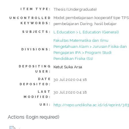
Thesis (Undergraduate)
ITEM TYPE:
Model pembelajaraan kooperatif tipe TPS
UNCONTROLLED
KEYWORDS:
pembelajaran Daring, hasil belajar
L Education > L Education (General)
SUBJECTS:
Fakultas Matematika dan Ilmu
Pengetahuan Alam > Jurusan Fisika dan
DIVISIONS:
Pengajaran IPA > Program Studi
Pendidikan Fisika (S1)
DEPOSITING
Ketut Suka Arsa
USER:
DATE
30 Jul 2020 04:18
DEPOSITED:
LAST
30 Jul 2020 04:18
MODIFIED:
http://repo.undiksha.ac.id/id/eprint/36
URI:
Actions (login required)