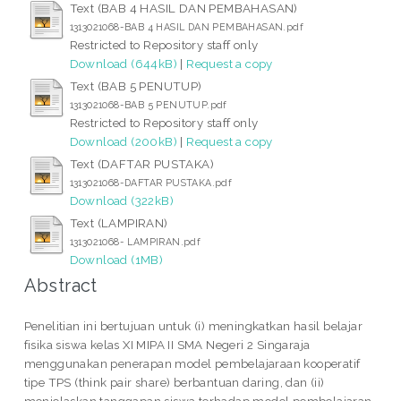
Text (BAB 4 HASIL DAN PEMBAHASAN)
1313021068-BAB 4 HASIL DAN PEMBAHASAN.pdf
Restricted to Repository staff only
Download (644kB)
|
Request a copy
Text (BAB 5 PENUTUP)
1313021068-BAB 5 PENUTUP.pdf
Restricted to Repository staff only
Download (200kB)
|
Request a copy
Text (DAFTAR PUSTAKA)
1313021068-DAFTAR PUSTAKA.pdf
Download (322kB)
Text (LAMPIRAN)
1313021068- LAMPIRAN.pdf
Download (1MB)
Abstract
Penelitian ini bertujuan untuk (i) meningkatkan hasil belajar
fisika siswa kelas XI MIPA II SMA Negeri 2 Singaraja
menggunakan penerapan model pembelajaraan kooperatif
tipe TPS (think pair share) berbantuan daring, dan (ii)
menjelaskan tanggapan siswa terhadap model pembelajaran