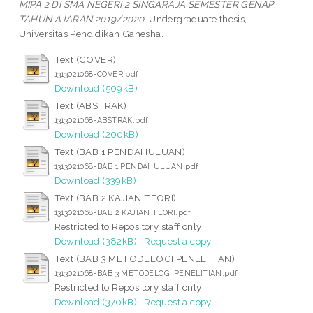
MIPA 2 DI SMA NEGERI 2 SINGARAJA SEMESTER GENAP
TAHUN AJARAN 2019/2020.
Undergraduate thesis,
Universitas Pendidikan Ganesha.
Text (COVER)
1313021068-COVER.pdf
Download (509kB)
Text (ABSTRAK)
1313021068-ABSTRAK.pdf
Download (200kB)
Text (BAB 1 PENDAHULUAN)
1313021068-BAB 1 PENDAHULUAN.pdf
Download (339kB)
Text (BAB 2 KAJIAN TEORI)
1313021068-BAB 2 KAJIAN TEORI.pdf
Restricted to Repository staff only
Download (382kB)
|
Request a copy
Text (BAB 3 METODELOGI PENELITIAN)
1313021068-BAB 3 METODELOGI PENELITIAN.pdf
Restricted to Repository staff only
Download (370kB)
|
Request a copy