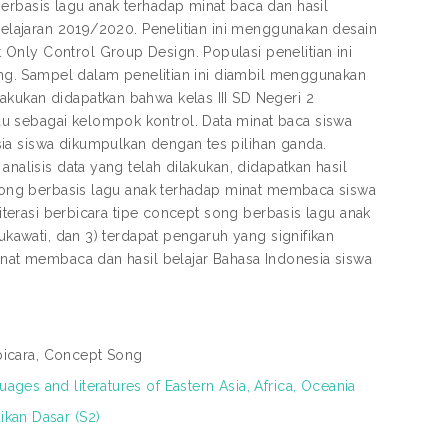
erbasis lagu anak terhadap minat baca dan hasil
 pelajaran 2019/2020. Penelitian ini menggunakan desain
Only Control Group Design. Populasi penelitian ini
rang. Sampel dalam penelitian ini diambil menggunakan
akukan didapatkan bahwa kelas III SD Negeri 2
u sebagai kelompok kontrol. Data minat baca siswa
ia siswa dikumpulkan dengan tes pilihan ganda.
analisis data yang telah dilakukan, didapatkan hasil
t song berbasis lagu anak terhadap minat membaca siswa
literasi berbicara tipe concept song berbasis lagu anak
Sukawati, dan 3) terdapat pengaruh yang signifikan
minat membaca dan hasil belajar Bahasa Indonesia siswa
erbicara, Concept Song
ages and literatures of Eastern Asia, Africa, Oceania
ikan Dasar (S2)