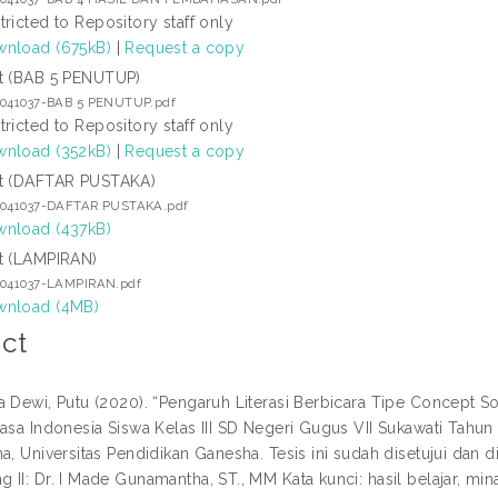
tricted to Repository staff only
nload (675kB)
|
Request a copy
t (BAB 5 PENUTUP)
9041037-BAB 5 PENUTUP.pdf
tricted to Repository staff only
nload (352kB)
|
Request a copy
t (DAFTAR PUSTAKA)
9041037-DAFTAR PUSTAKA.pdf
nload (437kB)
t (LAMPIRAN)
9041037-LAMPIRAN.pdf
nload (4MB)
ct
a Dewi, Putu (2020). “Pengaruh Literasi Berbicara Tipe Concept 
hasa Indonesia Siswa Kelas III SD Negeri Gugus VII Sukawati Tahun
a, Universitas Pendidikan Ganesha. Tesis ini sudah disetujui dan d
II: Dr. I Made Gunamantha, ST., MM Kata kunci: hasil belajar, minat