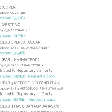
t (COVER)
9041037-COVER.pdf
nload (552kB)
t (ABSTRAK)
9041037-ABSTRAK.pdf
nload (313kB)
t (BAB 1 PENDAHULUAN)
9041037-BAB 1 PENDAHULUAN.pdf
nload (349kB)
t (BAB 2 KAJIAN TEORI)
9041037-BAB 2 KAJIAN TEORI.pdf
tricted to Repository staff only
nload (659kB)
|
Request a copy
t (BAB 3 METODELOGI PENELITIAN)
9041037-BAB 3 METODELOGI PENELITIAN.pdf
tricted to Repository staff only
nload (807kB)
|
Request a copy
t (BAB 4 HASIL DAN PEMBAHASAN)
9041037-BAB 4 HASIL DAN PEMBAHASAN.pdf