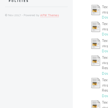
POLICIES
Tex
182
© Nov 2017 - Powered by
APW Themes
Dow
Tex
182
Dow
Tex
182
Dow
Tex
182
Res
Dow
Tex
182
Res
Dow
Tex
182