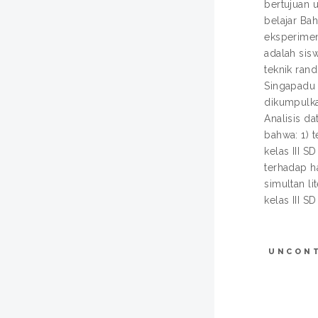
bertujuan 
belajar Ba
eksperimen
adalah sis
teknik ran
Singapadu 
dikumpulka
Analisis da
bahwa: 1) 
kelas III S
terhadap ha
simultan l
kelas III S
UNCON