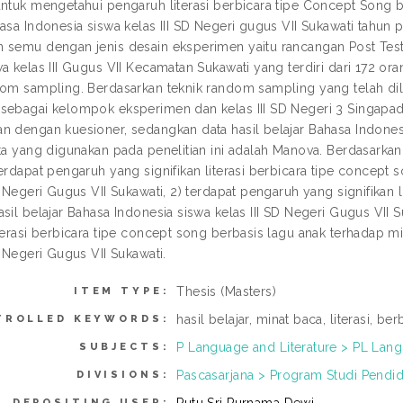
untuk mengetahui pengaruh literasi berbicara tipe Concept Song b
hasa Indonesia siswa kelas III SD Negeri gugus VII Sukawati tahun
 semu dengan jenis desain eksperimen yaitu rancangan Post Test 
wa kelas III Gugus VII Kecamatan Sukawati yang terdiri dari 172 o
dom sampling. Berdasarkan teknik random sampling yang telah dil
sebagai kelompok eksperimen dan kelas III SD Negeri 3 Singapad
n dengan kuesioner, sedangkan data hasil belajar Bahasa Indones
ta yang digunakan pada penelitian ini adalah Manova. Berdasarkan 
terdapat pengaruh yang signifikan literasi berbicara tipe concep
D Negeri Gugus VII Sukawati, 2) terdapat pengaruh yang signifikan 
sil belajar Bahasa Indonesia siswa kelas III SD Negeri Gugus VII 
iterasi berbicara tipe concept song berbasis lagu anak terhadap 
D Negeri Gugus VII Sukawati.
Thesis (Masters)
ITEM TYPE:
hasil belajar, minat baca, literasi, b
TROLLED KEYWORDS:
P Language and Literature > PL Langu
SUBJECTS:
Pascasarjana > Program Studi Pendid
DIVISIONS:
DEPOSITING USER: