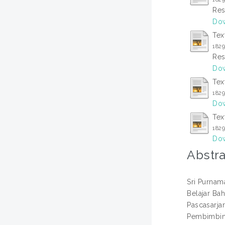
Res
Dow
Tex
182
Res
Dow
Tex
182
Dow
Tex
182
Dow
Abstra
Sri Purnam
Belajar Ba
Pascasarjan
Pembimbing 