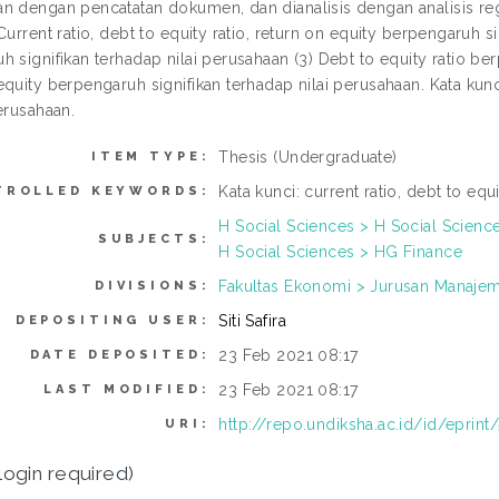
n dengan pencatatan dokumen, dan dianalisis dengan analisis regr
Current ratio, debt to equity ratio, return on equity berpengaruh si
 signifikan terhadap nilai perusahaan (3) Debt to equity ratio ber
quity berpengaruh signifikan terhadap nilai perusahaan. Kata kunci: 
erusahaan.
Thesis (Undergraduate)
ITEM TYPE:
Kata kunci: current ratio, debt to equi
TROLLED KEYWORDS:
H Social Sciences > H Social Scienc
SUBJECTS:
H Social Sciences > HG Finance
Fakultas Ekonomi > Jurusan Manaje
DIVISIONS:
Siti Safira
DEPOSITING USER:
23 Feb 2021 08:17
DATE DEPOSITED:
23 Feb 2021 08:17
LAST MODIFIED:
http://repo.undiksha.ac.id/id/eprint
URI:
login required)