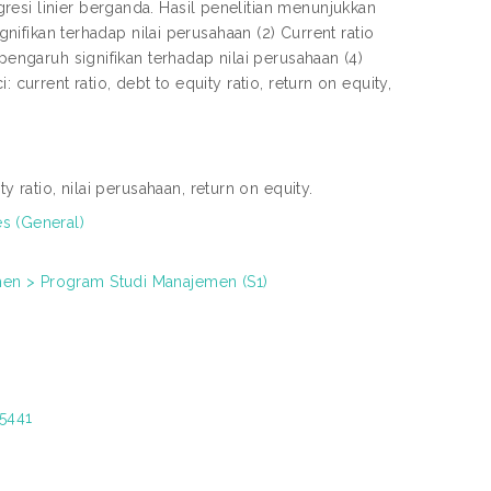
esi linier berganda. Hasil penelitian menunjukkan
gnifikan terhadap nilai perusahaan (2) Current ratio
pengaruh signifikan terhadap nilai perusahaan (4)
current ratio, debt to equity ratio, return on equity,
ty ratio, nilai perusahaan, return on equity.
es (General)
men > Program Studi Manajemen (S1)
/5441