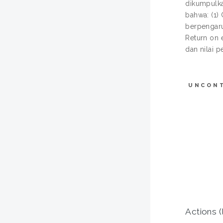
dikumpulka
bahwa: (1) 
berpengaruh
Return on e
dan nilai p
UNCON
Actions (