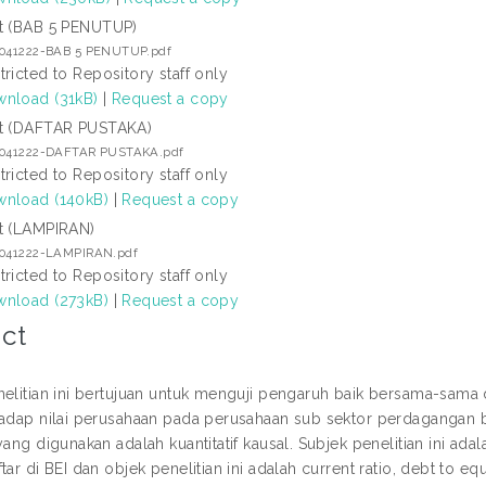
t (BAB 5 PENUTUP)
7041222-BAB 5 PENUTUP.pdf
tricted to Repository staff only
nload (31kB)
|
Request a copy
t (DAFTAR PUSTAKA)
7041222-DAFTAR PUSTAKA.pdf
tricted to Repository staff only
nload (140kB)
|
Request a copy
t (LAMPIRAN)
7041222-LAMPIRAN.pdf
tricted to Repository staff only
nload (273kB)
|
Request a copy
ct
elitian ini bertujuan untuk menguji pengaruh baik bersama-sama dan
hadap nilai perusahaan pada perusahaan sub sektor perdagangan be
yang digunakan adalah kuantitatif kausal. Subjek penelitian ini a
tar di BEI dan objek penelitian ini adalah current ratio, debt to equ