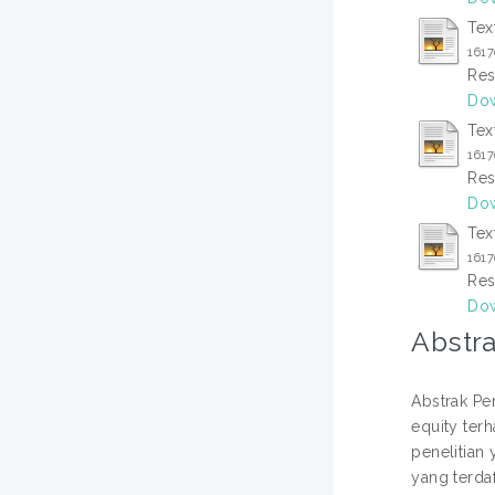
Tex
161
Res
Dow
Tex
161
Res
Dow
Tex
161
Res
Dow
Abstra
Abstrak Pen
equity ter
penelitian 
yang terdaf