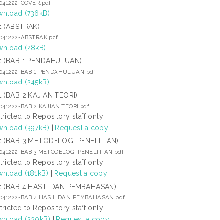
7041222-COVER.pdf
nload (736kB)
t (ABSTRAK)
7041222-ABSTRAK.pdf
nload (28kB)
t (BAB 1 PENDAHULUAN)
7041222-BAB 1 PENDAHULUAN.pdf
nload (245kB)
t (BAB 2 KAJIAN TEORI)
7041222-BAB 2 KAJIAN TEORI.pdf
tricted to Repository staff only
nload (397kB)
|
Request a copy
t (BAB 3 METODELOGI PENELITIAN)
7041222-BAB 3 METODELOGI PENELITIAN.pdf
tricted to Repository staff only
nload (181kB)
|
Request a copy
t (BAB 4 HASIL DAN PEMBAHASAN)
7041222-BAB 4 HASIL DAN PEMBAHASAN.pdf
tricted to Repository staff only
nload (230kB)
|
Request a copy