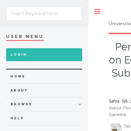
Toggle
Universit
USER MENU
Pen
LOGIN
on E
Sub
HOME
ABOUT
Safira, Siti
(
BROWSE
Sektor Per
Ganesha.
HELP
Tex