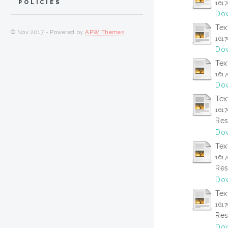
POLICIES
161
Dow
Tex
© Nov 2017 - Powered by
APW Themes
161
Dow
Tex
161
Dow
Tex
161
Res
Dow
Tex
161
Res
Dow
Tex
161
Res
Dow