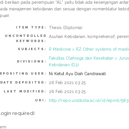
 di berikan pada perempuan “AL” yaitu tidak ada kesenjangan anta
da manajemen kebidanan dan sesuai dengan nomenklatur kebidan
puan
Thesis (Diploma)
ITEM TYPE:
UNCONTROLLED
Asuhan Kebidanan, komprehensif, pere
KEYWORDS:
R Medicine > RZ Other systems of medi
SUBJECTS:
Fakultas Olahraga dan Kesehatan > Juru
DIVISIONS:
Kebidanan (D3)
Ni Ketut Ayu Diah Candrawati
EPOSITING USER:
26 Feb 2021 03:25
DATE DEPOSITED:
26 Feb 2021 03:25
LAST MODIFIED:
http://repo.undiksha.ac.id/id/eprint/58
URI:
login required)
tem