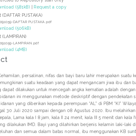
nload (581kB)
|
Request a copy
t (DAFTAR PUSTAKA)
6091059-DAFTAR PUSTAKA.pdf
nload (506kB)
t (LAMPIRAN)
6091059-LAMPIRAN.pdf
nload (4MB)
ct
hamilan, persalinan, nifas dan bayi baru lahir merupakan suatu
emungkinan suatu keadaan yang dapat mengancam jiwa ibu dan b
 dapat dilakukan untuk mencegah angka kematian adalah dengan
idanan ini menggunakan metode deskriptif dengan pendekatan stud
idanan yang diberikan kepada perempuan “AL” di PBM “KI” Wilay
gal 30 Juli 2020 sampai dengan 08 Agustus 2020. Ibu melahirkan ta
pala, Lama kala I 8 jam, kala II 24 menit, kala III 5 menit dan kala
ng dilakukan IMD. Bayi yang dilahirkan berjenis kelamin laki-lak
keluhan dan semua dalam batas normal, ibu menggunakan KB suntik