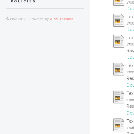
POLICIES
170
Dow
Tex
© Nov 2017 - Powered by
APW Themes
170
Dow
Tex
170
Res
Dow
Tex
170
Res
Dow
Tex
170
Res
Dow
Tex
170
Res