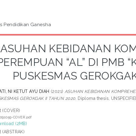
as Pendidikan Ganesha
ASUHAN KEBIDANAN KOM
PEREMPUAN “AL” DI PMB “
PUSKESMAS GEROKGAK 
I, NI KETUT AYU DIAH
(2021)
ASUHAN KEBIDANAN KOMPREHENS
KESMAS GEROKGAK II TAHUN 2020.
Diploma thesis, UNSPECIFIE
t (COVER)
6091059-COVER.pdf
nload (2MB)
t (ABSTRAK)