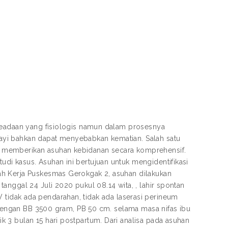
 keadaan yang fisiologis namun dalam prosesnya
ayi bahkan dapat menyebabkan kematian. Salah satu
 memberikan asuhan kebidanan secara komprehensif.
i kasus. Asuhan ini bertujuan untuk mengidentifikasi
ah Kerja Puskesmas Gerokgak 2, asuhan dilakukan
nggal 24 Juli 2020 pukul 08.14 wita, , lahir spontan
 IV tidak ada pendarahan, tidak ada laserasi perineum
i dengan BB 3500 gram, PB 50 cm. selama masa nifas ibu
 3 bulan 15 hari postpartum. Dari analisa pada asuhan