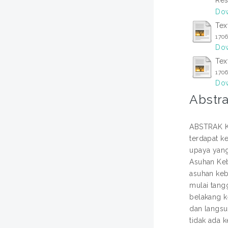
Dow
Tex
170
Dow
Tex
170
Dow
Abstra
ABSTRAK Ke
terdapat k
upaya yang
Asuhan Keb
asuhan keb
mulai tang
belakang ke
dan langsu
tidak ada 