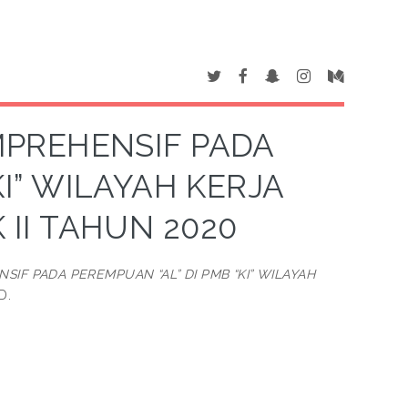
PREHENSIF PADA
KI” WILAYAH KERJA
II TAHUN 2020
IF PADA PEREMPUAN “AL” DI PMB “KI” WILAYAH
D.