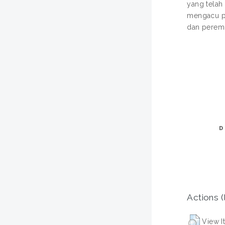
yang telah
mengacu pa
dan perem
D
Actions (
View I