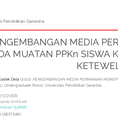
as Pendidikan Ganesha
ENGEMBANGAN MEDIA PE
DA MUATAN PPKn SISWA KE
KETEWE
 Kadek Dela
(2021)
PENGEMBANGAN MEDIA PERMAINAN MONOPOL
L.
Undergraduate thesis, Universitas Pendidikan Ganesha.
t (COVER)
1031209-COVER.pdf
nload (938kB)
t (ABSTRAK)