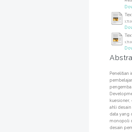
Dow
Tex
171
Dow
Tex
171
Dow
Abstra
Penelitian
pembelajar
pengembang
Developmen
kuesioner, 
ahli desain
data yang d
monopoli d
desain pem