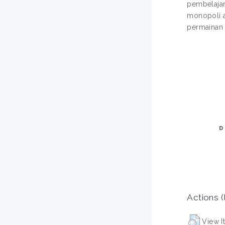
pembelajar
monopoli a
permainan 
D
Actions (
View I