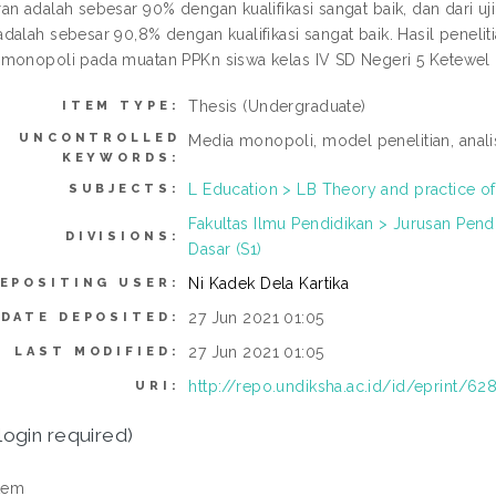
an adalah sebesar 90% dengan kualifikasi sangat baik, dan dari 
dalah sebesar 90,8% dengan kualifikasi sangat baik. Hasil pene
monopoli pada muatan PPKn siswa kelas IV SD Negeri 5 Ketewel 
Thesis (Undergraduate)
ITEM TYPE:
UNCONTROLLED
Media monopoli, model penelitian, analis
KEYWORDS:
L Education > LB Theory and practice o
SUBJECTS:
Fakultas Ilmu Pendidikan > Jurusan Pen
DIVISIONS:
Dasar (S1)
Ni Kadek Dela Kartika
EPOSITING USER:
27 Jun 2021 01:05
DATE DEPOSITED:
27 Jun 2021 01:05
LAST MODIFIED:
http://repo.undiksha.ac.id/id/eprint/62
URI:
login required)
tem