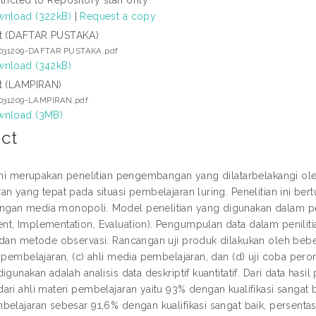
nload (322kB)
|
Request a copy
t (DAFTAR PUSTAKA)
1031209-DAFTAR PUSTAKA.pdf
nload (342kB)
t (LAMPIRAN)
1031209-LAMPIRAN.pdf
nload (3MB)
ct
 ini merupakan penelitian pengembangan yang dilatarbelakangi 
an yang tepat pada situasi pembelajaran luring. Penelitian ini b
an media monopoli. Model penelitian yang digunakan dalam pene
t, Implementation, Evaluation). Pengumpulan data dalam penilit
dan metode observasi. Rancangan uji produk dilakukan oleh beberapa
 pembelajaran, (c) ahli media pembelajaran, dan (d) uji coba pero
igunakan adalah analisis data deskriptif kuantitatif. Dari data has
ari ahli materi pembelajaran yaitu 93% dengan kualifikasi sangat 
belajaran sebesar 91,6% dengan kualifikasi sangat baik, persenta