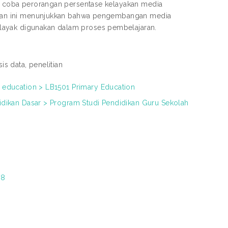
uji coba perorangan persentase kelayakan media
litian ini menunjukkan bahwa pengembangan media
layak digunakan dalam proses pembelajaran.
is data, penelitian
f education > LB1501 Primary Education
didikan Dasar > Program Studi Pendidikan Guru Sekolah
88