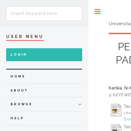
Toggle
Universit
USER MENU
P
LOGIN
PA
HOME
Kartika, Ni
ABOUT
5 KETEWE
BROWSE
Tex
171
HELP
Dow
Tex