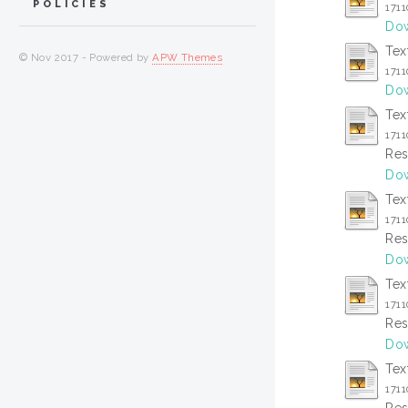
POLICIES
171
Dow
Tex
© Nov 2017 - Powered by
APW Themes
171
Dow
Tex
171
Res
Dow
Tex
171
Res
Dow
Tex
171
Res
Dow
Tex
171
Res