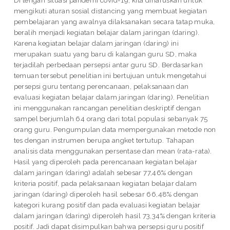
mengikuti aturan sosial distancing yang membuat kegiatan
pembelajaran yang awalnya dilaksanakan secara tatap muka,
beralih menjadi kegiatan belajar dalam jaringan (daring).
Karena kegiatan belajar dalam jaringan (daring) ini
merupakan suatu yang baru di kalangan guru SD, maka
terjadilah perbedaan persepsi antar guru SD. Berdasarkan
temuan tersebut penelitian ini bertujuan untuk mengetahui
persepsi guru tentang perencanaan, pelaksanaan dan
evaluasi kegiatan belajar dalam jaringan (daring). Penelitian
ini menggunakan rancangan penelitian deskriptif dengan
sampel berjumlah 64 orang dari total populasi sebanyak 75
orang guru. Pengumpulan data mempergunakan metode non
tes dengan instrumen berupa angket tertutup. Tahapan
analisis data menggunakan persentase dan mean (rata-rata).
Hasil yang diperoleh pada perencanaan kegiatan belajar
dalam jaringan (daring) adalah sebesar 77,46% dengan
kriteria positif, pada pelaksanaan kegiatan belajar dalam
jaringan (daring) diperoleh hasil sebesar 66,48% dengan
kategori kurang positif dan pada evaluasi kegiatan belajar
dalam jaringan (daring) diperoleh hasil 73,34% dengan kriteria
positif. Jadi dapat disimpulkan bahwa persepsi guru positif