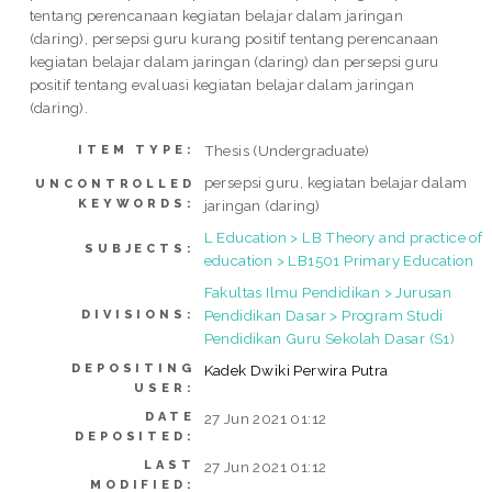
tentang perencanaan kegiatan belajar dalam jaringan
(daring), persepsi guru kurang positif tentang perencanaan
kegiatan belajar dalam jaringan (daring) dan persepsi guru
positif tentang evaluasi kegiatan belajar dalam jaringan
(daring).
Thesis (Undergraduate)
ITEM TYPE:
persepsi guru, kegiatan belajar dalam
UNCONTROLLED
KEYWORDS:
jaringan (daring)
L Education > LB Theory and practice of
SUBJECTS:
education > LB1501 Primary Education
Fakultas Ilmu Pendidikan > Jurusan
Pendidikan Dasar > Program Studi
DIVISIONS:
Pendidikan Guru Sekolah Dasar (S1)
DEPOSITING
Kadek Dwiki Perwira Putra
USER:
DATE
27 Jun 2021 01:12
DEPOSITED:
LAST
27 Jun 2021 01:12
MODIFIED: