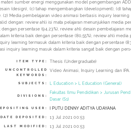
 materi sumber energi menggunakan model pengembangan ADDIE yan
desain (design), (c) tahap mengembangkan (development), (d) tah
n). (2) Media pembelajaran video animasi berbasis inquiry learnin
valid dengan: review ahli isi mata pelajaran menunjukkan media pe
k dengan persentase (94,23%), review ahli desain pembelajaran me
alam kriteria baik dengan persentase (80,55%), review ahli medi
nquiry learning termasuk dalam kriteria baik dengan persentase (
asi inquiry learning masuk dalam kriteria sangat baik dengan pers
Thesis (Undergraduate)
ITEM TYPE:
UNCONTROLLED
Video Animasi, Inquiry Learning dan IPA.
KEYWORDS:
L Education > L Education (General)
SUBJECTS:
Fakultas Ilmu Pendidikan > Jurusan Pen
DIVISIONS:
Dasar (S1)
I PUTU DENNY ADITYA UDAYANA
EPOSITING USER:
13 Jul 2021 00:53
DATE DEPOSITED:
13 Jul 2021 00:53
LAST MODIFIED: