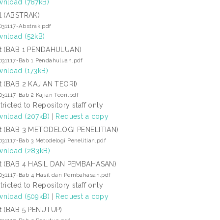
nload (787kB)
t (ABSTRAK)
031117-Abstrak.pdf
nload (52kB)
t (BAB 1 PENDAHULUAN)
031117-Bab 1 Pendahuluan.pdf
nload (173kB)
t (BAB 2 KAJIAN TEORI)
031117-Bab 2 Kajian Teori.pdf
tricted to Repository staff only
nload (207kB)
|
Request a copy
t (BAB 3 METODELOGI PENELITIAN)
031117-Bab 3 Metodelogi Penelitian.pdf
nload (283kB)
t (BAB 4 HASIL DAN PEMBAHASAN)
031117-Bab 4 Hasil dan Pembahasan.pdf
tricted to Repository staff only
nload (509kB)
|
Request a copy
t (BAB 5 PENUTUP)