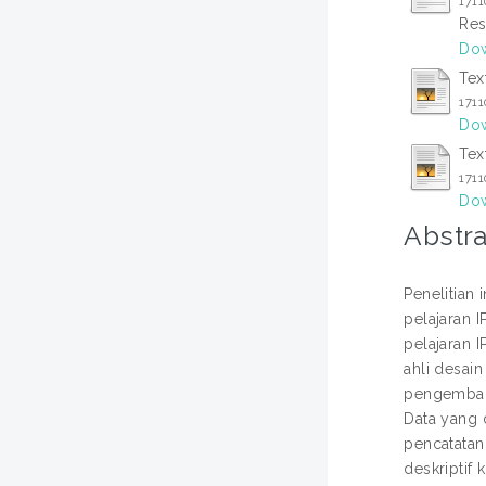
1711
Res
Dow
Tex
1711
Dow
Tex
1711
Dow
Abstra
Penelitian
pelajaran 
pelajaran I
ahli desain
pengemban
Data yang 
pencatatan 
deskriptif 