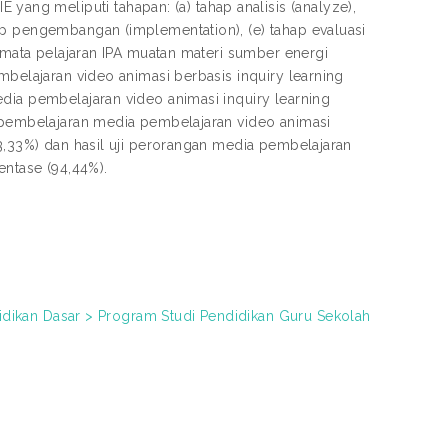
g meliputi tahapan: (a) tahap analisis (analyze),
ap pengembangan (implementation), (e) tahap evaluasi
g mata pelajaran IPA muatan materi sumber energi
mbelajaran video animasi berbasis inquiry learning
dia pembelajaran video animasi inquiry learning
a pembelajaran media pembelajaran video animasi
83,33%) dan hasil uji perorangan media pembelajaran
entase (94,44%).
didikan Dasar > Program Studi Pendidikan Guru Sekolah