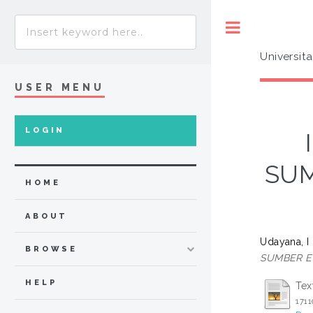
Toggle
Universit
USER MENU
LOGIN
SUM
HOME
ABOUT
Udayana, I
BROWSE
SUMBER EN
HELP
Tex
1711