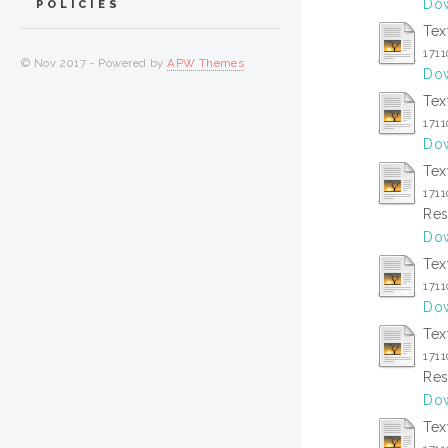
Dow
POLICIES
Tex
1711
© Nov 2017 - Powered by
APW Themes
Dow
Tex
1711
Dow
Tex
1711
Res
Dow
Tex
1711
Dow
Tex
1711
Res
Dow
Tex