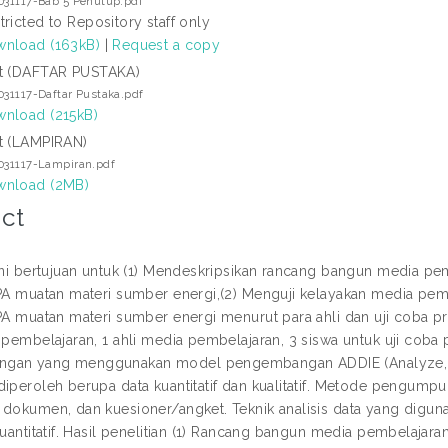
031117-Bab 5 Penutup.pdf
tricted to Repository staff only
nload (163kB)
|
Request a copy
t (DAFTAR PUSTAKA)
031117-Daftar Pustaka.pdf
nload (215kB)
t (LAMPIRAN)
031117-Lampiran.pdf
nload (2MB)
ct
 ini bertujuan untuk (1) Mendeskripsikan rancang bangun media pe
IPA muatan materi sumber energi,(2) Menguji kelayakan media pemb
PA muatan materi sumber energi menurut para ahli dan uji coba prod
 pembelajaran, 1 ahli media pembelajaran, 3 siswa untuk uji coba p
gan yang menggunakan model pengembangan ADDIE (Analyze, Des
diperoleh berupa data kuantitatif dan kualitatif. Metode pengump
dokumen, dan kuesioner/angket. Teknik analisis data yang digunakan
kuantitatif. Hasil penelitian (1) Rancang bangun media pembelajara