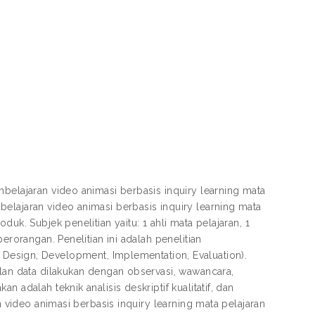
mbelajaran video animasi berbasis inquiry learning mata
elajaran video animasi berbasis inquiry learning mata
uk. Subjek penelitian yaitu: 1 ahli mata pelajaran, 1
erorangan. Penelitian ini adalah penelitian
ign, Development, Implementation, Evaluation).
ulan data dilakukan dengan observasi, wawancara,
 adalah teknik analisis deskriptif kualitatif, dan
n video animasi berbasis inquiry learning mata pelajaran