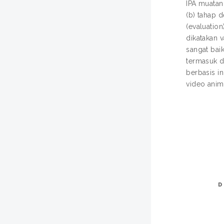
IPA muatan
(b) tahap 
(evaluatio
dikatakan 
sangat bai
termasuk d
berbasis i
video anim
D