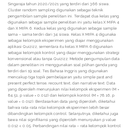
Singaraja tahun 2020/2021 yang terdiri dari 366 siswa.
Cluster random sampling digunakan sebagai teknik
pengambilan sample penelitian ini. Terdapat dua kelas yang
digunakan sebagai sample penelitian ini yaitu kelas X MIPA 4
dan X MIPA 6. Kedua kelas yang digunakan sebagai sample
sama – sama terdiri dari 34 siswa. Kelas X MIPA 4 digunaka
sebagai kelompok eksperimen yang diajar menggunakan
aplikasi Quizizz, sementara itu kelas X MIPA 6 digunakan
sebagai kelompok kontrol yang diajar menggunakan strategi
konvensional atau tanpa Quizizz. Metode pengumpulan data
dalam penelitian ini menggunakan soal pilihan ganda yang
terdiri dari 19 soal. Tes Bahasa Inggris yang digunakan
mencakup tiga topik pembelajaran yaitu simple past and
present perfect tense, recount text, dan narrative text. Data
yang diperoleh menunjukan nilai kelompok eksperimen (M =
84.51, p value = 0.012) dan kelompok kontrol (M = 78.16, p
value = 0.012). Berdasarkan data yang diperoleh, diketahui
bahwa rata-rata nilai kelompok eksperimen lebih besar
dibandingkan kelompok control. Selanjutnya, diketahui juga
bawa nilai signifikansi yang diperoleh menunjukan p value
0.012 < 0.05. Perbandingan nilai rata – rata kelompok kontrol