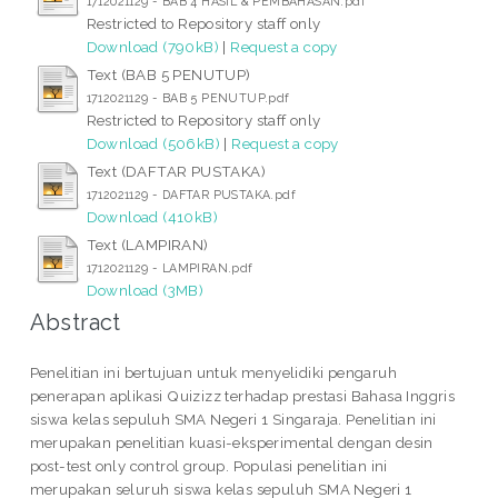
1712021129 - BAB 4 HASIL & PEMBAHASAN.pdf
Restricted to Repository staff only
Download (790kB)
|
Request a copy
Text (BAB 5 PENUTUP)
1712021129 - BAB 5 PENUTUP.pdf
Restricted to Repository staff only
Download (506kB)
|
Request a copy
Text (DAFTAR PUSTAKA)
1712021129 - DAFTAR PUSTAKA.pdf
Download (410kB)
Text (LAMPIRAN)
1712021129 - LAMPIRAN.pdf
Download (3MB)
Abstract
Penelitian ini bertujuan untuk menyelidiki pengaruh
penerapan aplikasi Quizizz terhadap prestasi Bahasa Inggris
siswa kelas sepuluh SMA Negeri 1 Singaraja. Penelitian ini
merupakan penelitian kuasi-eksperimental dengan desin
post-test only control group. Populasi penelitian ini
merupakan seluruh siswa kelas sepuluh SMA Negeri 1