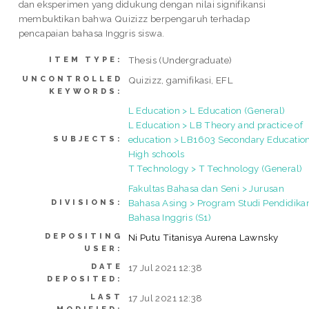
dan eksperimen yang didukung dengan nilai signifikansi
membuktikan bahwa Quizizz berpengaruh terhadap
pencapaian bahasa Inggris siswa.
Thesis (Undergraduate)
ITEM TYPE:
UNCONTROLLED
Quizizz, gamifikasi, EFL
KEYWORDS:
L Education > L Education (General)
L Education > LB Theory and practice of
education > LB1603 Secondary Education
SUBJECTS:
High schools
T Technology > T Technology (General)
Fakultas Bahasa dan Seni > Jurusan
Bahasa Asing > Program Studi Pendidika
DIVISIONS:
Bahasa Inggris (S1)
DEPOSITING
Ni Putu Titanisya Aurena Lawnsky
USER:
DATE
17 Jul 2021 12:38
DEPOSITED:
LAST
17 Jul 2021 12:38