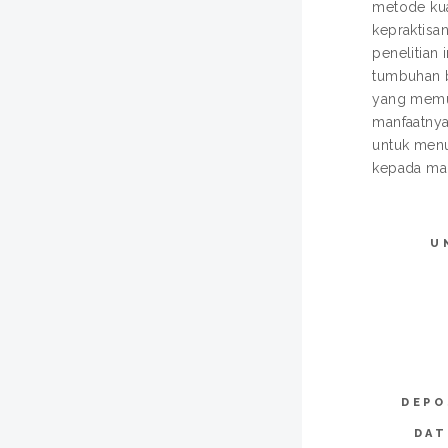
metode kua
kepraktisan
penelitian
tumbuhan b
yang memua
manfaatnya
untuk menu
kepada mah
U
DEPO
DAT