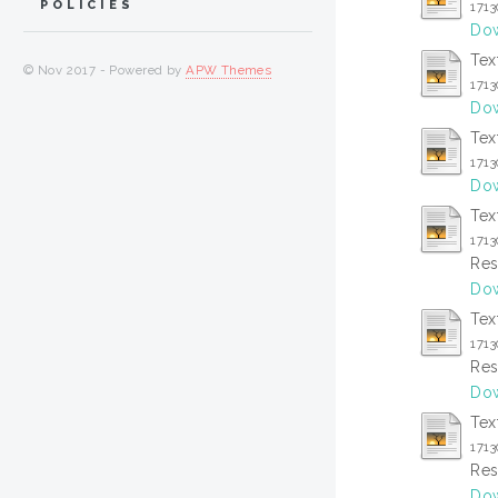
POLICIES
171
Dow
Tex
© Nov 2017 - Powered by
APW Themes
171
Dow
Tex
171
Dow
Tex
171
Res
Dow
Tex
171
Res
Dow
Tex
171
Res
Dow