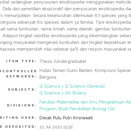
drat sedangkan penyusunan ensiklopedia menggunakan metode an
. Data dari penelitian eksploratif dan penyusunan ensiklopedia dianal
 ini menunjukkan: Secara keseluruhan ditemukan 67 spesies yang 
erguna sebanyak 60 spesies dalam 34 familia. Tipe ensiklopedia
t nama tumbuhan, nama ilmiah, nama daerah, gambar tumbuhan, kl
. Adapun tingkat validitas ensiklopedia yang dikembangkan sebes
njang masyarakat mengenali tumbuhan dan tingkat kepraktisan e
asiswa memperoleh nilai sebesar 94% dan respon masyarakat seb
Thesis (Undergraduate)
ITEM TYPE:
Hutan Taman Gumi Banten, Komposisi Spesi
NCONTROLLED
KEYWORDS:
Berguna.
Q Science > Q Science (General)
SUBJECTS:
Q Science > QK Botany
Fakultas Matematika dan Ilmu Pengetahuan Al
DIVISIONS:
Program Studi Pendidikan Biologi (S1)
Desak Putu Putri Krisnawati
SITING USER:
21 Jul 2021 15:52
E DEPOSITED: