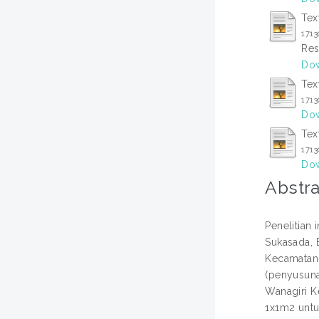
Tex
171
Res
Dow
Tex
171
Dow
Tex
171
Dow
Abstra
Penelitian
Sukasada, 
Kecamatan 
(penyusuna
Wanagiri K
1x1m2 untu