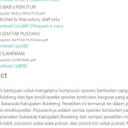
t (BAB 5 PENUTUP)
3041007-BAB 5 PENUTUP.pdf
tricted to Repository staff only
nload (203kB)
|
Request a copy
t (DAFTAR PUSTAKA)
3041007-DAFTAR PUSTAKA.pdf
nload (421kB)
t (LAMPIRAN)
3041007-LAMPIRAN.pdf
nload (12MB)
ct
 ini bertujuan untuk mengetahui komposisi spesies tumbuhan yan
Buleleng dan tipe ensiklopedia spesies tumbuhan berguna yang 
Sukasada Kabupaten Buleleng. Penelitian ini termasuk ke dalam j
n ensiklopedia). Populasinya adalah semua spesies tumbuhan ya
ecamatan Sukasada Kabupaten Buleleng dan sampel penelitian ini
k bibit, 10x10m2 untuk anak pohon, dan 20x20 m2 untuk pohon.