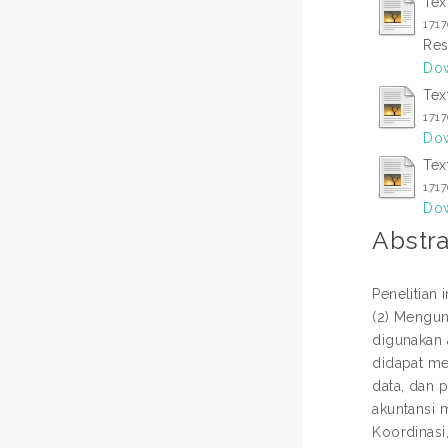
Tex
171
Res
Dow
Tex
171
Dow
Tex
171
Dow
Abstra
Penelitian
(2) Mengun
digunakan 
didapat mel
data, dan 
akuntansi 
Koordinasi