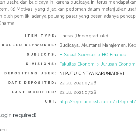
tan usaha dari budidaya ini karena budidaya ini terus mendapatka
ern. (3) Motivasi yang dijadikan pedoman dalam melanjutkan usa
am oleh pemilik, adanya peluang pasar yang besar, adanya pencap
 Dharma
Thesis (Undergraduate)
ITEM TYPE:
Budidaya, Akuntansi Manajemen, Keb
TROLLED KEYWORDS:
H Social Sciences > HG Finance
SUBJECTS:
Fakultas Ekonomi > Jurusan Ekonomi 
DIVISIONS:
NI PUTU CINTYA KARUNIADEVI
DEPOSITING USER:
22 Jul 2021 07:28
DATE DEPOSITED:
22 Jul 2021 07:28
LAST MODIFIED:
http://repo.undiksha.ac.id/id/eprin
URI:
login required)
tem