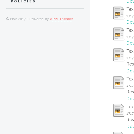
Dow
POLICIES
Tex
171
© Nov 2017 - Powered by
APW Themes
Dow
Tex
171
Dow
Tex
171
Res
Dow
Tex
171
Res
Dow
Tex
171
Res
Dow