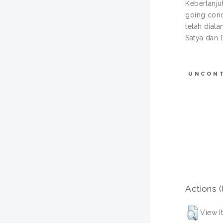
Keberlanju
going conc
telah dial
Satya dan
UNCON
Actions (
View I