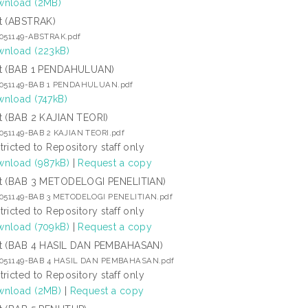
nload (2MB)
t (ABSTRAK)
7051149-ABSTRAK.pdf
nload (223kB)
t (BAB 1 PENDAHULUAN)
7051149-BAB 1 PENDAHULUAN.pdf
nload (747kB)
t (BAB 2 KAJIAN TEORI)
7051149-BAB 2 KAJIAN TEORI.pdf
tricted to Repository staff only
nload (987kB)
|
Request a copy
t (BAB 3 METODELOGI PENELITIAN)
7051149-BAB 3 METODELOGI PENELITIAN.pdf
tricted to Repository staff only
nload (709kB)
|
Request a copy
t (BAB 4 HASIL DAN PEMBAHASAN)
7051149-BAB 4 HASIL DAN PEMBAHASAN.pdf
tricted to Repository staff only
nload (2MB)
|
Request a copy