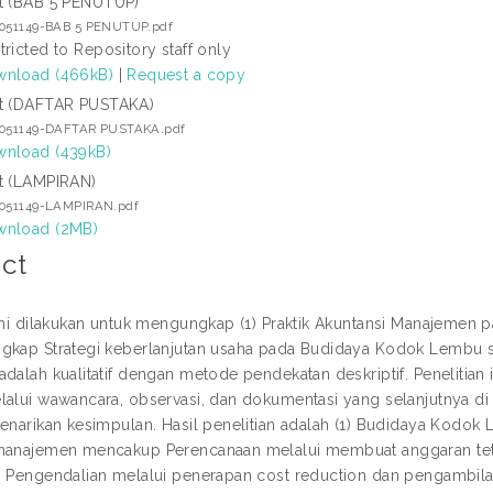
t (BAB 5 PENUTUP)
7051149-BAB 5 PENUTUP.pdf
tricted to Repository staff only
nload (466kB)
|
Request a copy
t (DAFTAR PUSTAKA)
7051149-DAFTAR PUSTAKA.pdf
nload (439kB)
t (LAMPIRAN)
7051149-LAMPIRAN.pdf
nload (2MB)
ct
 ini dilakukan untuk mengungkap (1) Praktik Akuntansi Manajem
gkap Strategi keberlanjutan usaha pada Budidaya Kodok Lembu s
adalah kualitatif dengan metode pendekatan deskriptif. Penelitia
alui wawancara, observasi, dan dokumentasi yang selanjutnya di an
penarikan kesimpulan. Hasil penelitian adalah (1) Budidaya Kod
manajemen mencakup Perencanaan melalui membuat anggaran tetap 
, Pengendalian melalui penerapan cost reduction dan pengambil