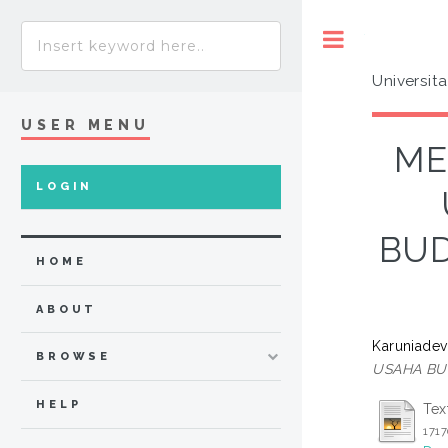
Toggle
Universit
USER MENU
ME
LOGIN
BUD
HOME
ABOUT
Karuniadevi
BROWSE
USAHA BU
HELP
Tex
171