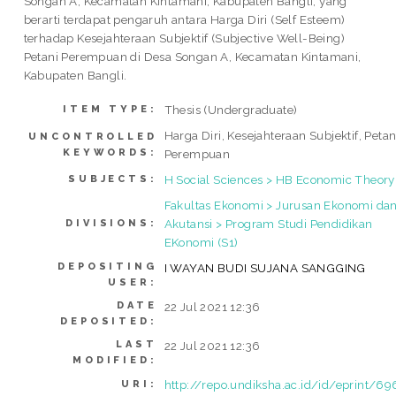
Songan A, Kecamatan Kintamani, Kabupaten Bangli, yang
berarti terdapat pengaruh antara Harga Diri (Self Esteem)
terhadap Kesejahteraan Subjektif (Subjective Well-Being)
Petani Perempuan di Desa Songan A, Kecamatan Kintamani,
Kabupaten Bangli.
Thesis (Undergraduate)
ITEM TYPE:
Harga Diri, Kesejahteraan Subjektif, Petan
UNCONTROLLED
KEYWORDS:
Perempuan
H Social Sciences > HB Economic Theory
SUBJECTS:
Fakultas Ekonomi > Jurusan Ekonomi da
Akutansi > Program Studi Pendidikan
DIVISIONS:
EKonomi (S1)
DEPOSITING
I WAYAN BUDI SUJANA SANGGING
USER:
DATE
22 Jul 2021 12:36
DEPOSITED:
LAST
22 Jul 2021 12:36
MODIFIED:
http://repo.undiksha.ac.id/id/eprint/69
URI: