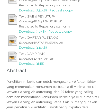
1617041043-BAB 4 HASIL DAN PEMBAHASAN.pdf
Restricted to Repository staff only
Download (331kB)
|
Request a copy
Text (BAB 5 PENUTUP)
1617041043-BAB 5 PENUTUP.pdf
Restricted to Repository staff only
Download (30kB)
|
Request a copy
Text (DAFTAR PUSTAKA)
1617041043-DAFTAR PUSTAKA.pdf
Download (141kB)
Text (LAMPIRAN)
1617041043-LAMPIRAN.pdf
Download (1MB)
Abstract
Penelitian ini bertujuan untuk mengetahui (1) faktor-faktor
yang menentukan konsumen berbelanja di Minimarket Bli
Wayan Cabang Abiantuwung, dan (2) faktor yang paling
dominan menentukan konsumen berbelanja di Minimarket Bli
Wayan Cabang Abiantuwung. Penelitian ini menggunakan
jenis penelitian kuantitatif. Teknik pengumpulan data