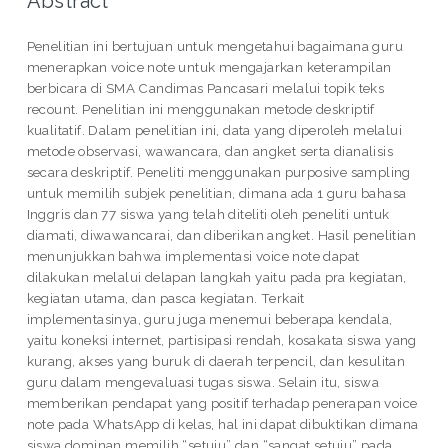
Abstract
Penelitian ini bertujuan untuk mengetahui bagaimana guru
menerapkan voice note untuk mengajarkan keterampilan
berbicara di SMA Candimas Pancasari melalui topik teks
recount. Penelitian ini menggunakan metode deskriptif
kualitatif. Dalam penelitian ini, data yang diperoleh melalui
metode observasi, wawancara, dan angket serta dianalisis
secara deskriptif. Peneliti menggunakan purposive sampling
untuk memilih subjek penelitian, dimana ada 1 guru bahasa
Inggris dan 77 siswa yang telah diteliti oleh peneliti untuk
diamati, diwawancarai, dan diberikan angket. Hasil penelitian
menunjukkan bahwa implementasi voice note dapat
dilakukan melalui delapan langkah yaitu pada pra kegiatan,
kegiatan utama, dan pasca kegiatan. Terkait
implementasinya, guru juga menemui beberapa kendala,
yaitu koneksi internet, partisipasi rendah, kosakata siswa yang
kurang, akses yang buruk di daerah terpencil, dan kesulitan
guru dalam mengevaluasi tugas siswa. Selain itu, siswa
memberikan pendapat yang positif terhadap penerapan voice
note pada WhatsApp di kelas, hal ini dapat dibuktikan dimana
siswa dominan memilih “setuju” dan “sangat setuju” pada