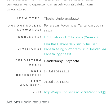
pernyataan yang diperoleh dari aspek kognitif, afektif, dan
psikomotorik.
Thesis (Undergraduate)
ITEM TYPE:
Penerapan Voice note, Tantangan, opini
UNCONTROLLED
KEYWORDS:
siswa
L Education > L Education (General)
SUBJECTS:
Fakultas Bahasa dan Seni > Jurusan
Bahasa Asing > Program Studi Pendidika
DIVISIONS:
Bahasa Inggris (S1)
DEPOSITING
I Made wahyu Aryanata
USER:
DATE
24 Jul 2021 12:12
DEPOSITED:
LAST
24 Jul 2021 12:12
MODIFIED:
http://repo.undiksha.ac.id/id/eprint/73
URI:
Actions (login required)