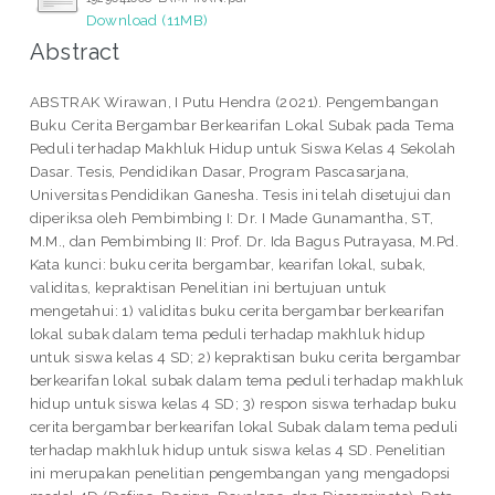
Download (11MB)
Abstract
ABSTRAK Wirawan, I Putu Hendra (2021). Pengembangan
Buku Cerita Bergambar Berkearifan Lokal Subak pada Tema
Peduli terhadap Makhluk Hidup untuk Siswa Kelas 4 Sekolah
Dasar. Tesis, Pendidikan Dasar, Program Pascasarjana,
Universitas Pendidikan Ganesha. Tesis ini telah disetujui dan
diperiksa oleh Pembimbing I: Dr. I Made Gunamantha, ST,
M.M., dan Pembimbing II: Prof. Dr. Ida Bagus Putrayasa, M.Pd.
Kata kunci: buku cerita bergambar, kearifan lokal, subak,
validitas, kepraktisan Penelitian ini bertujuan untuk
mengetahui: 1) validitas buku cerita bergambar berkearifan
lokal subak dalam tema peduli terhadap makhluk hidup
untuk siswa kelas 4 SD; 2) kepraktisan buku cerita bergambar
berkearifan lokal subak dalam tema peduli terhadap makhluk
hidup untuk siswa kelas 4 SD; 3) respon siswa terhadap buku
cerita bergambar berkearifan lokal Subak dalam tema peduli
terhadap makhluk hidup untuk siswa kelas 4 SD. Penelitian
ini merupakan penelitian pengembangan yang mengadopsi