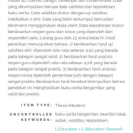
model 4D (Define, Design, Develope, dan Disseminate). Data
yang dikumpulkan berupa data validitas dan kepraktisan
buku cerita. Data validitas diukur dengan uji validitas
melibatkan 2 ahli. Data yang telah terkumpul kemudian
dikonversi menggunakan skala likert. Data kepraktisan diukur
berdasarkan respon guru dan siswa yang diperoleh dari
responden yaitu 3 orang guru dan 23 siswa kelas IV. Hasil
penelitian menunjukkan bahwa: 1) berdasarkan hasil uji
validitas ahli, diperoleh rata-rata sebesar 4,91 yang berada
pada kategori sangat valid. 2) berdasarkan hasil analisis
respon guru diperoleh rata-rata sebesar 4,28 yang berada
pada kategori sangat praktis. 3) berdasarkan hasil analisis
respon siswa diperoleh persentase 94% dengan kategori
sangat praktis. Berdasarkan hasil tersebut disimpulkan bahwa
penelitian ini menghasilkan buku cerita bergambar yang
valid dan praktis.
Thesis (Masters)
ITEM TYPE:
buku cerita bergambar, kearifan lokal,
UNCONTROLLED
KEYWORDS:
subak, validitas, kepraktisan
L Education > L Education (General)