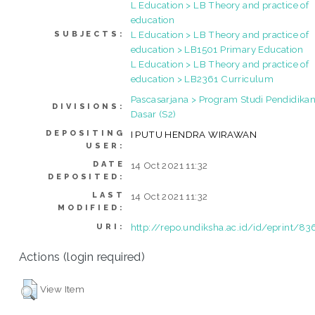
L Education > LB Theory and practice of
education
L Education > LB Theory and practice of
SUBJECTS:
education > LB1501 Primary Education
L Education > LB Theory and practice of
education > LB2361 Curriculum
Pascasarjana > Program Studi Pendidika
DIVISIONS:
Dasar (S2)
DEPOSITING
I PUTU HENDRA WIRAWAN
USER:
DATE
14 Oct 2021 11:32
DEPOSITED:
LAST
14 Oct 2021 11:32
MODIFIED:
http://repo.undiksha.ac.id/id/eprint/83
URI:
Actions (login required)
View Item