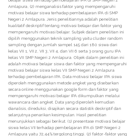
Amlapura, (2) menganalisis faktor yang mempengaruhi
motivasi belajar siswa terhadap pembelajaran IPA di SMP
Negeri 2 Amlapura. Jenis penelitiannya adalah penelitian
kualitatif deskriptif tentang motivasi belajar dan faktor yang
mempengaruhi motivasi belajar. Subjek dalam penelitian ini
dipilih menggunakan teknik sampling yaitu cluster random
sampling dengan jumlah sampel 145 dari 180 siswa dari
kelas VII 1, VII 2, VII 3, VII 4, dan VII 6 serta 3 orang guru IPA
kelas VII SMP Negeri 2 Amlapura. Objek dalam penelitian ini
adalah motivasi belajar siswa dan faktor yang mempengaruhi
motivasi belajar siswa kelas VII SMP Negeri 2 Amlapura
terhadap pembelajaran IPA. Data motivasi belajar IPA siswa
diperoleh menggunakan metode angket yang disebarkan
secara online menggunakan google form dan faktor yang
mempengaruhi motivasi belajar IPA dikumpulkan melalui
wawancara dan angket. Data yang diperoleh kemudian
dianalisis, direduksi, disajikan secara statistik deskriptif dan
selanjutnya penarikan kesimpulan. Hasil penelitian
menunjukkan sebagai berikut. (1) presentase motivasi belajar
siswa kelas VII terhadap pembelajaran IPA di SMP Negeri 2
Amlapura yaitu 72,44% tergolong tinggi. (2) faktor-faktor yang