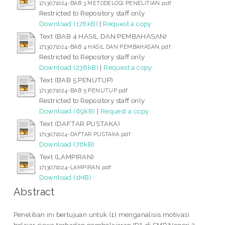
1713071024-BAB 3 METODELOGI PENELITIAN.pdf
Restricted to Repository staff only
Download (178kB)
|
Request a copy
Text (BAB 4 HASIL DAN PEMBAHASAN)
1713071024-BAB 4 HASIL DAN PEMBAHASAN.pdf
Restricted to Repository staff only
Download (238kB)
|
Request a copy
Text (BAB 5 PENUTUP)
1713071024-BAB 5 PENUTUP.pdf
Restricted to Repository staff only
Download (69kB)
|
Request a copy
Text (DAFTAR PUSTAKA)
1713071024-DAFTAR PUSTAKA.pdf
Download (76kB)
Text (LAMPIRAN)
1713071024-LAMPIRAN.pdf
Download (1MB)
Abstract
Penelitian ini bertujuan untuk (1) menganalisis motivasi
belajar siswa terhadap pembelajaran IPA di SMP Negeri 2