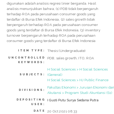
digunakan adalah analisis regresi linier berganda. Hasil
analisis menunjukkan bahwa, (1) PDB tidak berpengaruh
terhadap ROA pada perusahaan consumer goods yang
terdaftar di Bursa Efek Indonesia, (2) sales growth tidak
berpengaruh terhadap ROA pada perusahaan consumer
goods yang terdaftar di Bursa Efek Indonesia, (3) inventory
turnover berpengaruh terhadap ROA pada perusahaan
consumer goods yang terdaftar di Bursa Efek Indonesia
Thesis (Undergraduate)
ITEM TYPE:
UNCONTROLLED
PDB, sales growth, ITO, ROA
KEYWORDS:
H Social Sciences > H Social Sciences
(General)
SUBJECTS:
H Social Sciences > HJ Public Finance
Fakultas Ekonomi > Jurusan Ekonomi da
DIVISIONS:
Akutansi > Program Studi Akuntansi (S1)
DEPOSITING
I Gusti Putu Surya Sedana Putra
USER:
DATE
20 Oct 2021 08:33