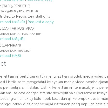
t (BAB 5 PENUTUP)
5061009-BAB 5 PENUTUP.pdf
tricted to Repository staff only
nload (208kB)
|
Request a copy
t (DAFTAR PUSTAKA)
5061009-DAFTAR PUSTAKA.pdf
nload (283kB)
t (LAMPIRAN)
5061009-LAMPIRAN.pdf
nload (1MB)
ct
nelitian ini bertujuan untuk menghasilkan produk media video pem
alasi Listrik, serta mengetahui kelayakan media video pembelajar
 pembelajaran Instalasi Listrik. Penelitian ini, termasuk jenis pen
 analisa data dengan statistik deskriptif yaitu persentase kelayak
, sedangkan untuk uji kelompok kecil dan uji kelompok besar men
 menggunakan kuesioner sebagai instrumen pengumpulan data oleh ah