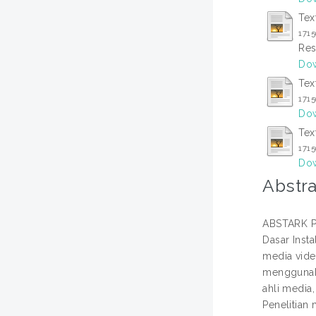
Tex
171
Res
Dow
Tex
171
Dow
Tex
171
Dow
Abstra
ABSTARK Pe
Dasar Inst
media video
menggunakan
ahli media
Penelitian