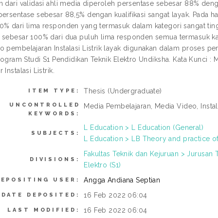
 dari validasi ahli media diperoleh persentase sebesar 88% dengan k
persentase sebesar 88,5% dengan kualifikasi sangat layak. Pada h
0% dari lima responden yang termasuk dalam kategori sangat ting
 sebesar 100% dari dua puluh lima responden semua termasuk kateg
o pembelajaran Instalasi Listrik layak digunakan dalam proses pem
Program Studi S1 Pendidikan Teknik Elektro Undiksha. Kata Kunci : M
Instalasi Listrik.
Thesis (Undergraduate)
ITEM TYPE:
UNCONTROLLED
Media Pembelajaran, Media Video, Instalasi
KEYWORDS:
L Education > L Education (General)
SUBJECTS:
L Education > LB Theory and practice o
Fakultas Teknik dan Kejuruan > Jurusan 
DIVISIONS:
Elektro (S1)
Angga Andiana Septian
DEPOSITING USER:
16 Feb 2022 06:04
DATE DEPOSITED:
16 Feb 2022 06:04
LAST MODIFIED: