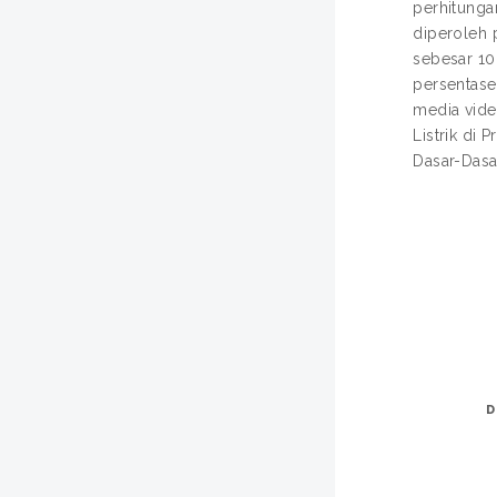
perhitungan
diperoleh 
sebesar 10
persentase
media vide
Listrik di 
Dasar-Dasar 