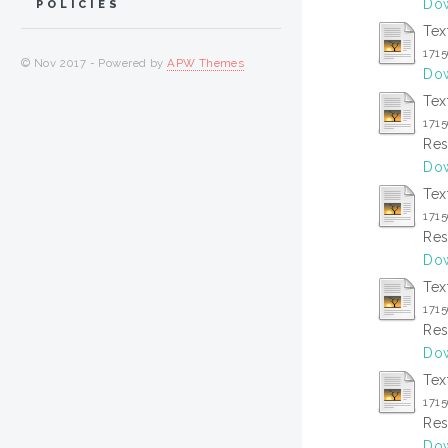
Dow
POLICIES
Tex
171
© Nov 2017 - Powered by
APW Themes
Dow
Tex
171
Res
Dow
Tex
171
Res
Dow
Tex
171
Res
Dow
Tex
171
Res
Dow