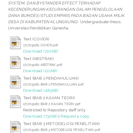
SYSTEM, DAN BYSTANDER EFFECT TERHADAP
KECENDERUNGAN KECURANGAN DALAM PENGELOLAAN
DANA BUMDES (STUDI EMPIRIS PADA BADAN USAHA MILIK
DESA DI KABUPATEN KLUNGKUNG).
Undergraduate thesis,
Universitas Pendidikan Ganesha.
Text (COVER)
1717051161-COVER.pdf
Download (720kB)
Text (ABSTRAK)
1717051161-ABSTRAK.pdf
Download (221kB)
Text (BAB 1 PENDAHULUAN)
1717051161-BAB 1 PENDAHULUAN.pdf
Download (485kB)
Text (BAB 2 KAJIAN TEORI)
1717051161-BAB 2 KAJIAN TEORI.pdf
Restricted to Repository staff only
Download (732kB)
|
Request a copy
Text (BAB 3 METODELOGI PENELITIAN)
1717051161-BAB 3 METODELOGI PENELITIAN.pdf