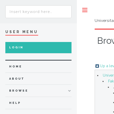
Toggle
Universit
USER MENU
Bro
LOGIN
Up a le
HOME
Univer
ABOUT
Fak
BROWSE
HELP