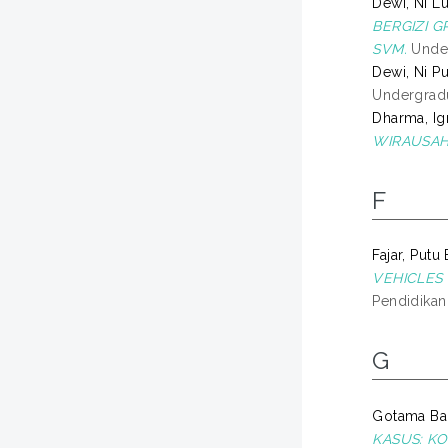
Dewi, Ni Lu
BERGIZI 
SVM.
Under
Dewi, Ni P
Undergradu
Dharma, Ig
WIRAUSAH
F
Fajar, Pu
VEHICLES 
Pendidikan
G
Gotama Ba
KASUS: KO