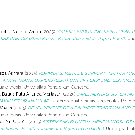
odlife Nehrad Anton
(2025)
SISTEM PENDUKUNG KEPUTUSAN P
S DAN GIS (Studi Kasus : Kabupaten Fakfak, Papua Barat).
Unde
isza Asmara
(2025)
KOMPARASI METODE SUPPORT VECTOR MACH
TATION TRANSFORMERS (BERT) UNTUK KLASIFIKASI SENTIME
ate thesis, Universitas Pendidikan Ganesha.
da Bagus Putu Ananda Mertasari
(2025)
IMPLEMENTASI SISTEM M
KAN FITUR ANGULAR.
Undergraduate thesis, Universitas Pendi
 Wayan
(2025)
DEVELOPMENT OF A BALINESE TRADITION AND R
ate thesis, Universitas Pendidikan Ganesha.
, Ni Putu Ari
(2025)
SISTEM PAKAR UNTUK MENDIAGNOSA GE
di Kasus : Fakultas Teknik dan Kejuruan Undiksha).
Undergraduate 