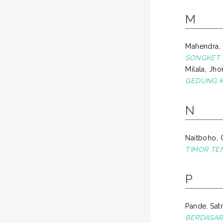
M
Mahendra,
SONGKET 
Milala, Jh
GEDUNG K
N
Naitboho, 
TIMOR TE
P
Pande, Sat
BERDASAR