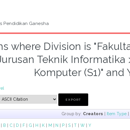
as Pendidikan Ganesha
ms where Division is "Fakul
Jurusan Teknik Informatika
Komputer (S1)" and 
vel
Group by:
Creators
|
Item Type
|
B
|
C
|
D
|
F
|
G
|
H
|
K
|
M
|
N
|
P
|
S
|
T
|
W
|
Y