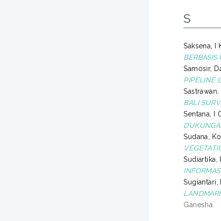
S
Saksena, I 
BERBASIS
Samosir, D
PIPELINE
Sastrawan,
BALI SURV
Sentana, I
DUKUNGAN
Sudana, K
VEGETATIO
Sudiartika,
INFORMAS
Sugiantari
LANDMARK
Ganesha.