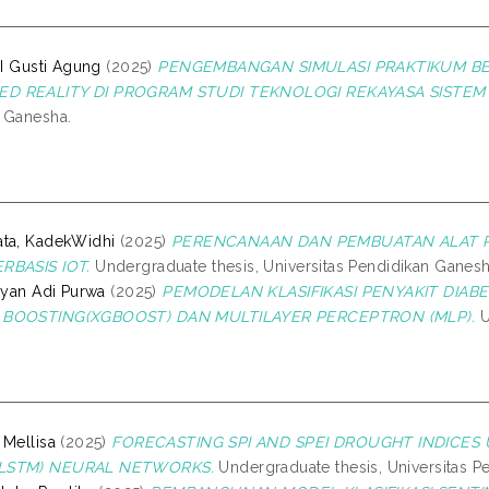
 I Gusti Agung
(2025)
PENGEMBANGAN SIMULASI PRAKTIKUM B
D REALITY DI PROGRAM STUDI TEKNOLOGI REKAYASA SISTEM
 Ganesha.
ta, KadekWidhi
(2025)
PERENCANAAN DAN PEMBUATAN ALAT 
RBASIS IOT.
Undergraduate thesis, Universitas Pendidikan Ganesh
Wayan Adi Purwa
(2025)
PEMODELAN KLASIFIKASI PENYAKIT DI
 BOOSTING(XGBOOST) DAN MULTILAYER PERCEPTRON (MLP).
U
 Mellisa
(2025)
FORECASTING SPI AND SPEI DROUGHT INDICES
LSTM) NEURAL NETWORKS.
Undergraduate thesis, Universitas P