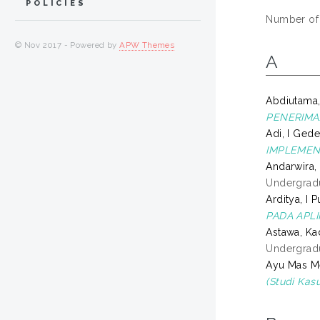
POLICIES
Number of
© Nov 2017 - Powered by
APW Themes
A
Abdiutama,
PENERIMA
Adi, I Gede
IMPLEMEN
Andarwira,
Undergradu
Arditya, I 
PADA APLI
Astawa, Ka
Undergradu
Ayu Mas Me
(Studi Kas