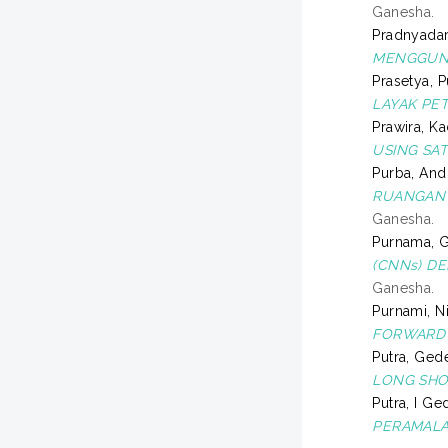
Ganesha.
Pradnyadar
MENGGUNA
Prasetya, 
LAYAK PET
Prawira, K
USING SAT
Purba, And
RUANGAN B
Ganesha.
Purnama, 
(CNNs) DE
Ganesha.
Purnami, Ni
FORWARD 
Putra, Ged
LONG SHO
Putra, I G
PERAMALA