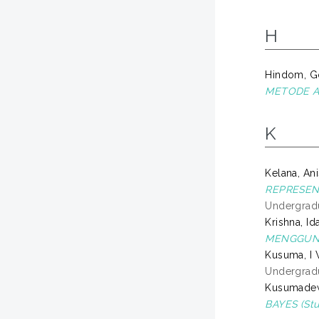
H
Hindom, G
METODE ARA
K
Kelana, An
REPRESEN
Undergradu
Krishna, I
MENGGUNA
Kusuma, I
Undergradu
Kusumadewi
BAYES (Stu