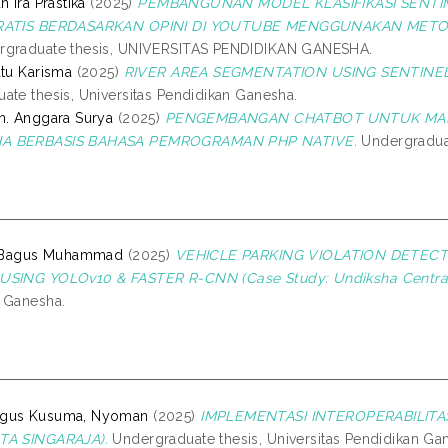
h Ira Prastika
(2025)
PEMBANGUNAN MODEL KLASIFIKASI SENT
GRATIS BERDASARKAN OPINI DI YOUTUBE MENGGUNAKAN METO
graduate thesis, UNIVERSITAS PENDIDIKAN GANESHA.
utu Karisma
(2025)
RIVER AREA SEGMENTATION USING SENTINEL
ate thesis, Universitas Pendidikan Ganesha.
n. Anggara Surya
(2025)
PENGEMBANGAN CHATBOT UNTUK MAH
A BERBASIS BAHASA PEMROGRAMAN PHP NATIVE.
Undergraduat
tu Bagus Muhammad
(2025)
VEHICLE PARKING VIOLATION DETECT
USING YOLOv10 & FASTER R-CNN (Case Study: Undiksha Centra
 Ganesha.
gus Kusuma, Nyoman
(2025)
IMPLEMENTASI INTEROPERABILITA
TA SINGARAJA).
Undergraduate thesis, Universitas Pendidikan Ga