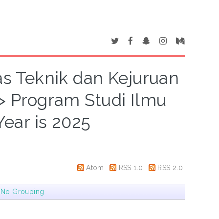
tas Teknik dan Kejuruan
 > Program Studi Ilmu
Year is 2025
Atom
RSS 1.0
RSS 2.0
|
No Grouping