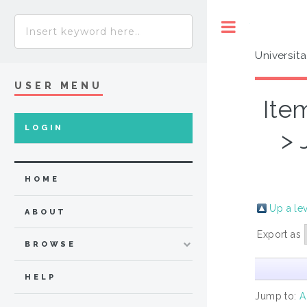
Toggle
Universit
USER MENU
Ite
LOGIN
> 
HOME
Up a le
ABOUT
Export as
BROWSE
HELP
Jump to:
A