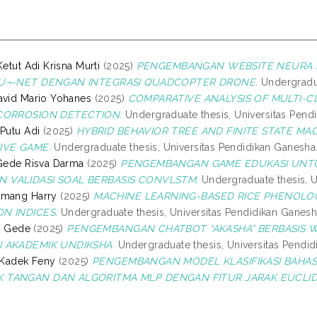
Ketut Adi Krisna Murti
(2025)
PENGEMBANGAN WEBSITE NEURA S
 U¬-NET DENGAN INTEGRASI QUADCOPTER DRONE.
Undergradua
avid Mario Yohanes
(2025)
COMPARATIVE ANALYSIS OF MULTI-
 CORROSION DETECTION.
Undergraduate thesis, Universitas Pend
 Putu Adi
(2025)
HYBRID BEHAVIOR TREE AND FINITE STATE MA
IVE GAME.
Undergraduate thesis, Universitas Pendidikan Ganesha
 Gede Risva Darma
(2025)
PENGEMBANGAN GAME EDUKASI UNTU
 VALIDASI SOAL BERBASIS CONVLSTM.
Undergraduate thesis, U
omang Harry
(2025)
MACHINE LEARNING-BASED RICE PHENOLOG
N INDICES.
Undergraduate thesis, Universitas Pendidikan Ganesh
 I Gede
(2025)
PENGEMBANGAN CHATBOT “AKASHA” BERBASIS 
I AKADEMIK UNDIKSHA.
Undergraduate thesis, Universitas Pendid
, Kadek Feny
(2025)
PENGEMBANGAN MODEL KLASIFIKASI BAHA
 TANGAN DAN ALGORITMA MLP DENGAN FITUR JARAK EUCLID