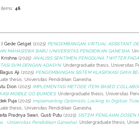
 items:
46
.
 I Gede Gelgel
(2025)
PENGEMBANGAN VIRTUAL ASSISTANT DE
AN MAHASISWA BARU UNIVERSITAS PENDIDIKAN GANESHA.
Und
 Krishna
(2025)
ANALISIS SENTIMEN PENGGUNA TWITTER PADA
TASI SVM DENGAN ADASYN.
Undergraduate thesis, Universitas 
 Bagus Aji
(2025)
PENGEMBANGAN SISTEM KLASIFIKASI GAYA B
ate thesis, Universitas Pendidikan Ganesha.
Putu Dion
(2025)
IMPLEMENTASI METODE ITEM-BASED COLLABOR
KASI MOBILE GO BUMDES.
Undergraduate thesis, Universitas Pen
dek Puja
(2025)
Implementing Optimistic Locking to Digitize Tick
ate thesis, Universitas Pendidikan Ganesha.
ita Pradnya Swari, Gusti Putu
(2025)
SISTEM PENILAIAN DOSEN
us : Universitas Pendidikan Ganesha).
Undergraduate thesis, Unive