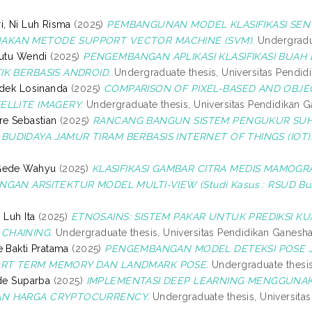
i, Ni Luh Risma
(2025)
PEMBANGUNAN MODEL KLASIFIKASI SENT
KAN METODE SUPPORT VECTOR MACHINE (SVM).
Undergradua
Putu Wendi
(2025)
PENGEMBANGAN APLIKASI KLASIFIKASI BUA
IK BERBASIS ANDROID.
Undergraduate thesis, Universitas Pendid
adek Losinanda
(2025)
COMPARISON OF PIXEL-BASED AND OBJE
ELLITE IMAGERY.
Undergraduate thesis, Universitas Pendidikan G
re Sebastian
(2025)
RANCANG BANGUN SISTEM PENGUKUR SUHU
UDIDAYA JAMUR TIRAM BERBASIS INTERNET OF THINGS (IOT)
Gede Wahyu
(2025)
KLASIFIKASI GAMBAR CITRA MEDIS MAMOG
NGAN ARSITEKTUR MODEL MULTI-VIEW (Studi Kasus : RSUD Bul
 Luh Ita
(2025)
ETNOSAINS: SISTEM PAKAR UNTUK PREDIKSI K
CHAINING.
Undergraduate thesis, Universitas Pendidikan Ganesha
e Bakti Pratama
(2025)
PENGEMBANGAN MODEL DETEKSI POSE 
RT TERM MEMORY DAN LANDMARK POSE.
Undergraduate thesis
ede Suparba
(2025)
IMPLEMENTASI DEEP LEARNING MENGGUNA
N HARGA CRYPTOCURRENCY.
Undergraduate thesis, Universita