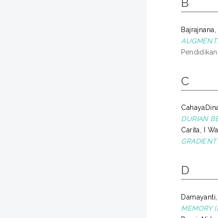
B
Bajrajnana,
AUGMENTE
Pendidikan
C
CahayaDina
DURIAN BE
Carita, I 
GRADIENT
D
Damayanti,
MEMORY (