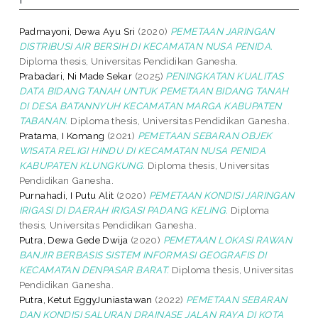
Padmayoni, Dewa Ayu Sri
(2020)
PEMETAAN JARINGAN
DISTRIBUSI AIR BERSIH DI KECAMATAN NUSA PENIDA.
Diploma thesis, Universitas Pendidikan Ganesha.
Prabadari, Ni Made Sekar
(2025)
PENINGKATAN KUALITAS
DATA BIDANG TANAH UNTUK PEMETAAN BIDANG TANAH
DI DESA BATANNYUH KECAMATAN MARGA KABUPATEN
TABANAN.
Diploma thesis, Universitas Pendidikan Ganesha.
Pratama, I Komang
(2021)
PEMETAAN SEBARAN OBJEK
WISATA RELIGI HINDU DI KECAMATAN NUSA PENIDA
KABUPATEN KLUNGKUNG.
Diploma thesis, Universitas
Pendidikan Ganesha.
Purnahadi, I Putu Alit
(2020)
PEMETAAN KONDISI JARINGAN
IRIGASI DI DAERAH IRIGASI PADANG KELING.
Diploma
thesis, Universitas Pendidikan Ganesha.
Putra, Dewa Gede Dwija
(2020)
PEMETAAN LOKASI RAWAN
BANJIR BERBASIS SISTEM INFORMASI GEOGRAFIS DI
KECAMATAN DENPASAR BARAT.
Diploma thesis, Universitas
Pendidikan Ganesha.
Putra, Ketut EggyJuniastawan
(2022)
PEMETAAN SEBARAN
DAN KONDISI SALURAN DRAINASE JALAN RAYA DI KOTA