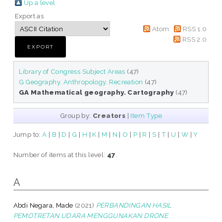
Up a level
Export as
Atom
RSS 1.0
RSS 2.0
Library of Congress Subject Areas
(47)
G Geography. Anthropology. Recreation
(47)
GA Mathematical geography. Cartography
(47)
Group by:
Creators
|
Item Type
Jump to:
A
|
B
|
D
|
G
|
H
|
K
|
M
|
N
|
O
|
P
|
R
|
S
|
T
|
U
|
W
|
Y
Number of items at this level:
47
.
A
Abdi Negara, Made
(2021)
PERBANDINGAN HASIL
PEMOTRETAN UDARA MENGGUNAKAN DRONE