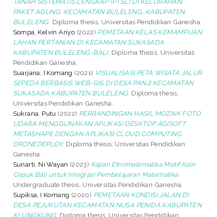
TANAH SISTEMATIS LENGKAP (PTSL) DI KELURAHAN
PAKET AGUNG, KECAMATAN BULELENG, KABUPATEN
BULELENG.
Diploma thesis, Universitas Pendidikan Ganesha.
Sompa, Kelvin Ariyo
(2022)
PEMETAAN KELAS KEMAMPUAN
LAHAN PERTANIAN DI KECAMATAN SUKASADA
KABUPATEN BULELENG-BALI.
Diploma thesis, Universitas
Pendidikan Ganesha.
Suarjana, I Komang
(2021)
VISUALISASI PETA WISATA JALUR
SEPEDA BERBASIS WEB-GIS DI DESA PANJI KECAMATAN
SUKASADA KABUPATEN BULELENG.
Diploma thesis,
Universitas Pendidikan Ganesha.
Sukrana, Putu
(2022)
PERBANDINGAN HASIL MOZAIK FOTO
UDARA MENGGUNAKAN APLIKASI DESKTOP AGISOFT
METASHAPE DENGAN APLIKASI CLOUD COMPUTING
DRONEDEPLOY.
Diploma thesis, Universitas Pendidikan
Ganesha.
Sunarti, Ni Wayan
(2023)
Kajian Etnomatematika Motif Kain
Cepuk Bali untuk Integrasi Pembelajaran Matematika.
Undergraduate thesis, Universitas Pendidikan Ganesha.
Supiksa, I Komang
(2020)
PEMETAAN KONDISI JALAN DI
DESA PEJUKUTAN KECAMATAN NUSA PENIDA KABUPATEN
KLUNGKUNG.
Diploma thesis, Universitas Pendidikan