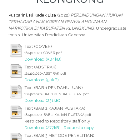
Pusparini, Ni Kadek Elsa
(2022)
PERLINDUNGAN HUKUM
TERHADAP ANAK KORBAN PENYALAHGUNAAN
NARKOTIKA DI KABUPATEN KLUNGKUNG.
Undergraduate
thesis, Universitas Pendidikan Ganesha.
Text (COVER)
1814101020-COVER.pdf
Download (584kB)
Text (ABSTRAK)
1814101020-ABSTRAK.pdf
Download (50kB)
Text (BAB 1 PENDAHULUAN)
1814101020-BAB 1 PENDAHULUAN.pdf
Download (231kB)
Text (BAB 2 KAJIAN PUSTAKA)
1814101020-BAB 2 KAJIAN PUSTAKA.pdf
Restricted to Repository staff only
Download (277kB)
|
Request a copy
Text (BAB 3 METODE PENELITIAN)