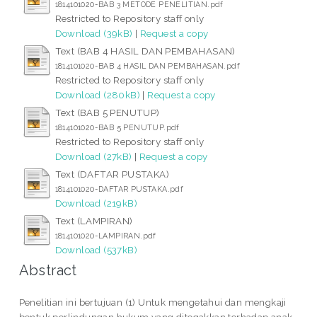
1814101020-BAB 3 METODE PENELITIAN.pdf
Restricted to Repository staff only
Download (39kB)
|
Request a copy
Text (BAB 4 HASIL DAN PEMBAHASAN)
1814101020-BAB 4 HASIL DAN PEMBAHASAN.pdf
Restricted to Repository staff only
Download (280kB)
|
Request a copy
Text (BAB 5 PENUTUP)
1814101020-BAB 5 PENUTUP.pdf
Restricted to Repository staff only
Download (27kB)
|
Request a copy
Text (DAFTAR PUSTAKA)
1814101020-DAFTAR PUSTAKA.pdf
Download (219kB)
Text (LAMPIRAN)
1814101020-LAMPIRAN.pdf
Download (537kB)
Abstract
Penelitian ini bertujuan (1) Untuk mengetahui dan mengkaji
bentuk perlindungan hukum yang ditegakkan terhadap anak