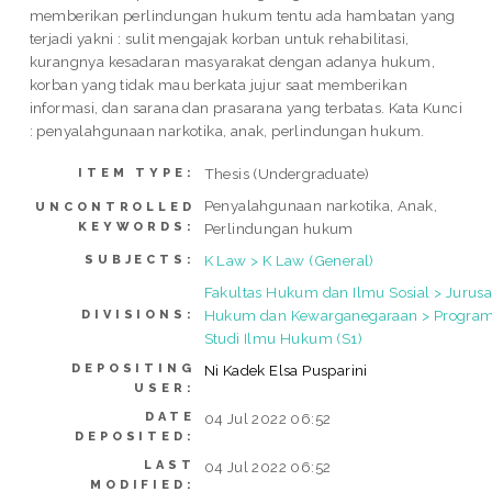
memberikan perlindungan hukum tentu ada hambatan yang
terjadi yakni : sulit mengajak korban untuk rehabilitasi,
kurangnya kesadaran masyarakat dengan adanya hukum,
korban yang tidak mau berkata jujur saat memberikan
informasi, dan sarana dan prasarana yang terbatas. Kata Kunci
: penyalahgunaan narkotika, anak, perlindungan hukum.
Thesis (Undergraduate)
ITEM TYPE:
Penyalahgunaan narkotika, Anak,
UNCONTROLLED
KEYWORDS:
Perlindungan hukum
K Law > K Law (General)
SUBJECTS:
Fakultas Hukum dan Ilmu Sosial > Jurus
Hukum dan Kewarganegaraan > Progra
DIVISIONS:
Studi Ilmu Hukum (S1)
DEPOSITING
Ni Kadek Elsa Pusparini
USER:
DATE
04 Jul 2022 06:52
DEPOSITED:
LAST
04 Jul 2022 06:52
MODIFIED: