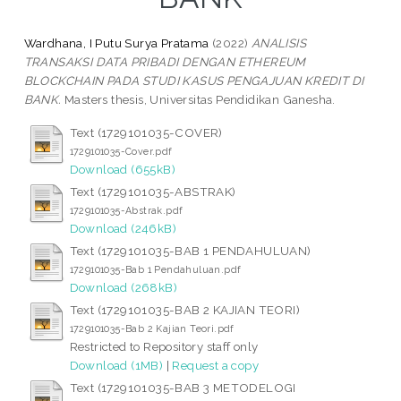
Wardhana, I Putu Surya Pratama
(2022)
ANALISIS
TRANSAKSI DATA PRIBADI DENGAN ETHEREUM
BLOCKCHAIN PADA STUDI KASUS PENGAJUAN KREDIT DI
BANK.
Masters thesis, Universitas Pendidikan Ganesha.
Text (1729101035-COVER)
1729101035-Cover.pdf
Download (655kB)
Text (1729101035-ABSTRAK)
1729101035-Abstrak.pdf
Download (246kB)
Text (1729101035-BAB 1 PENDAHULUAN)
1729101035-Bab 1 Pendahuluan.pdf
Download (268kB)
Text (1729101035-BAB 2 KAJIAN TEORI)
1729101035-Bab 2 Kajian Teori.pdf
Restricted to Repository staff only
Download (1MB)
|
Request a copy
Text (1729101035-BAB 3 METODELOGI