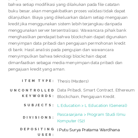
bahwa setiap modifikasi yang dilakukan pada file catatan
buku besar, akan mengakibatkan proses validasi tidak dapat
dilanjutkan. Biaya yang dikeluarkan dalam setiap mengajuan
kredit jika menggunakan sistem lebih terjangkau daripada
menggunakan server tersentralisasi. Wawancara pihak bank
menghasilkan pendapat bahwa blockchain dapat digunakan
menyimpan data pribadi dan pengajuan permohonan kredit
di bank. Hasil analisis pada pengujian dan wawancara
menyimpulkan bahwa teknologi blockchain dapat
dimanfaatkan sebagai media menyimpan data pribadi dan
pengajuan kredit yang aman.
Thesis (Masters)
ITEM TYPE:
Data Pribadi, Smart Contract, Ethereum
UNCONTROLLED
KEYWORDS:
Blockchain, Pengajuan Kredit.
L Education > L Education (General)
SUBJECTS:
Pascasarjana > Program Studi Ilmu
DIVISIONS:
Komputer (S2)
DEPOSITING
I Putu Surya Pratama Wardhana
USER: