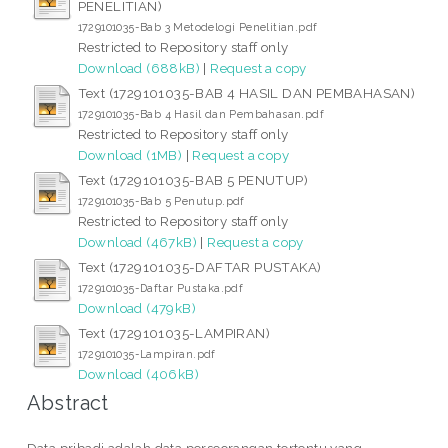
PENELITIAN)
1729101035-Bab 3 Metodelogi Penelitian.pdf
Restricted to Repository staff only
Download (688kB)
|
Request a copy
Text (1729101035-BAB 4 HASIL DAN PEMBAHASAN)
1729101035-Bab 4 Hasil dan Pembahasan.pdf
Restricted to Repository staff only
Download (1MB)
|
Request a copy
Text (1729101035-BAB 5 PENUTUP)
1729101035-Bab 5 Penutup.pdf
Restricted to Repository staff only
Download (467kB)
|
Request a copy
Text (1729101035-DAFTAR PUSTAKA)
1729101035-Daftar Pustaka.pdf
Download (479kB)
Text (1729101035-LAMPIRAN)
1729101035-Lampiran.pdf
Download (406kB)
Abstract
Data pribadi adalah data perseorangan tertentu yang