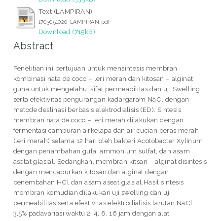
Text (LAMPIRAN)
1703051020-LAMPIRAN.pdf
Download (715kB)
Abstract
Penelitian ini bertujuan untuk mensintesis membran
kombinasi nata de coco – leri merah dan kitosan – alginat
guna untuk mengetahui sifat permeabilitas dan uji Swelling,
serta efektivitas pengurangan kadargaram NaCl dengan
metode deslinasi berbasis elektrodialisis (ED). Sintesis
membran nata de coco – leri merah dilakukan dengan
fermentasi campuran airkelapa dan air cucian beras merah
(leri merah) selama 12 hari oleh bakteri Acotobacter Xylinum
dengan penambahan gula, ammonium sulfat, dan asam
asetat glasial. Sedangkan, membran kitsan – alginat disintesis
dengan mencapurkan kitosan dan alginat dengan
penembahan HCl dan asam aseat glasial.Hasil sintesis
membran kemudian dilakukan uji swelling dan uji
permeabilitas serta efektivitas elektrodialisis larutan NaCl
3,5% padavariasi waktu 2, 4, 8, 16 jam dengan alat