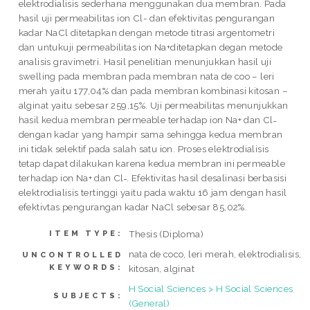
elektrodialisis sederhana menggunakan dua membran. Pada
hasil uji permeabilitas ion Cl- dan efektivitas pengurangan
kadar NaCl ditetapkan dengan metode titrasi argentometri
dan untukuji permeabilitas ion Na+ditetapkan degan metode
analisis gravimetri. Hasil penelitian menunjukkan hasil uji
swelling pada membran pada membran nata de coo – leri
merah yaitu 177,04% dan pada membran kombinasi kitosan –
alginat yaitu sebesar 259,15%. Uji permeabilitas menunjukkan
hasil kedua membran permeable terhadap ion Na+ dan Cl˗
dengan kadar yang hampir sama sehingga kedua membran
ini tidak selektif pada salah satu ion. Proses elektrodialisis
tetap dapat dilakukan karena kedua membran ini permeable
terhadap ion Na+ dan Cl˗. Efektivitas hasil desalinasi berbasisi
elektrodialisis tertinggi yaitu pada waktu 16 jam dengan hasil
efektivtas pengurangan kadar NaCl sebesar 85,02%.
Thesis (Diploma)
ITEM TYPE:
nata de coco, leri merah, elektrodialisis,
UNCONTROLLED
KEYWORDS:
kitosan, alginat
H Social Sciences > H Social Sciences
SUBJECTS:
(General)