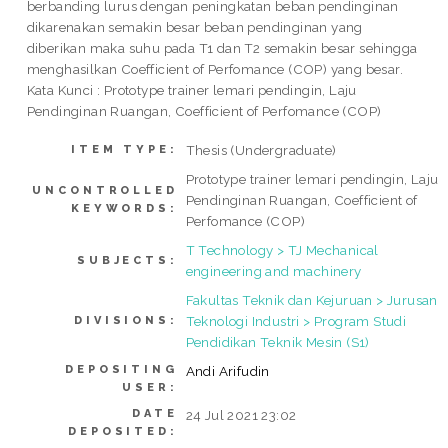
berbanding lurus dengan peningkatan beban pendinginan
dikarenakan semakin besar beban pendinginan yang
diberikan maka suhu pada T1 dan T2 semakin besar sehingga
menghasilkan Coefficient of Perfomance (COP) yang besar.
Kata Kunci : Prototype trainer lemari pendingin, Laju
Pendinginan Ruangan, Coefficient of Perfomance (COP)
Thesis (Undergraduate)
ITEM TYPE:
Prototype trainer lemari pendingin, Laju
UNCONTROLLED
Pendinginan Ruangan, Coefficient of
KEYWORDS:
Perfomance (COP)
T Technology > TJ Mechanical
SUBJECTS:
engineering and machinery
Fakultas Teknik dan Kejuruan > Jurusan
Teknologi Industri > Program Studi
DIVISIONS:
Pendidikan Teknik Mesin (S1)
DEPOSITING
Andi Arifudin
USER:
DATE
24 Jul 2021 23:02
DEPOSITED: