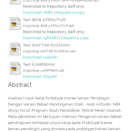
1715071019-BAB 4 HASIL DAN PEMBAHASAN.pdf
Restricted to Repository staff only
Download (1MB)
|
Request a copy
Text (BAB 5 PENUTUP)
1715071019-BAB 5 PENUTUP.pdf
Restricted to Repository staff only
Download (588kB)
|
Request a copy
Text (DAFTAR PUSTAKA)
1715071019-DAFTAR PUSTAKA.pdf
Download (449kB)
Text (LAMPIRAN)
1715071019-LAMPIRAN.pdf
Download (652kB)
Abstract
Analisis Unjuk Kerja Prototype trainer lemari Pendingin
Dengan Variasi Beban Pendinginan Oleh : Andi Arifudin, NIM
1615071010 Program Studi Pendidikan Teknik Mesin Abstrak
Pada penelitian ini bertujuan mencari Pengaruh variasi beban
pendinginan terhadap unjuk kerja pada Prototype trainer
lemari pendingin yang dimana pada prototype trainer lemari