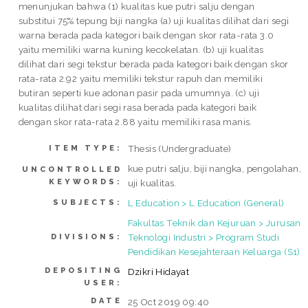
menunjukan bahwa (1) kualitas kue putri salju dengan
substitui 75% tepung biji nangka (a) uji kualitas dilihat dari segi
warna berada pada kategori baik dengan skor rata-rata 3.0
yaitu memiliki warna kuning kecokelatan. (b) uji kualitas
dilihat dari segi tekstur berada pada kategori baik dengan skor
rata-rata 2.92 yaitu memiliki tekstur rapuh dan memiliki
butiran seperti kue adonan pasir pada umumnya. (c) uji
kualitas dilihat dari segi rasa berada pada kategori baik
dengan skor rata-rata 2.88 yaitu memiliki rasa manis.
Thesis (Undergraduate)
ITEM TYPE:
kue putri salju, biji nangka, pengolahan,
UNCONTROLLED
KEYWORDS:
uji kualitas.
L Education > L Education (General)
SUBJECTS:
Fakultas Teknik dan Kejuruan > Jurusan
Teknologi Industri > Program Studi
DIVISIONS:
Pendidikan Kesejahteraan Keluarga (S1)
DEPOSITING
Dzikri Hidayat
USER:
DATE
25 Oct 2019 09:40