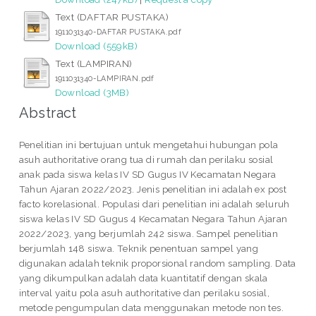
Text (DAFTAR PUSTAKA)
1911031340-DAFTAR PUSTAKA.pdf
Download (559kB)
Text (LAMPIRAN)
1911031340-LAMPIRAN.pdf
Download (3MB)
Abstract
Penelitian ini bertujuan untuk mengetahui hubungan pola
asuh authoritative orang tua di rumah dan perilaku sosial
anak pada siswa kelas IV SD Gugus IV Kecamatan Negara
Tahun Ajaran 2022/2023. Jenis penelitian ini adalah ex post
facto korelasional. Populasi dari penelitian ini adalah seluruh
siswa kelas IV SD Gugus 4 Kecamatan Negara Tahun Ajaran
2022/2023, yang berjumlah 242 siswa. Sampel penelitian
berjumlah 148 siswa. Teknik penentuan sampel yang
digunakan adalah teknik proporsional random sampling. Data
yang dikumpulkan adalah data kuantitatif dengan skala
interval yaitu pola asuh authoritative dan perilaku sosial,
metode pengumpulan data menggunakan metode non tes.