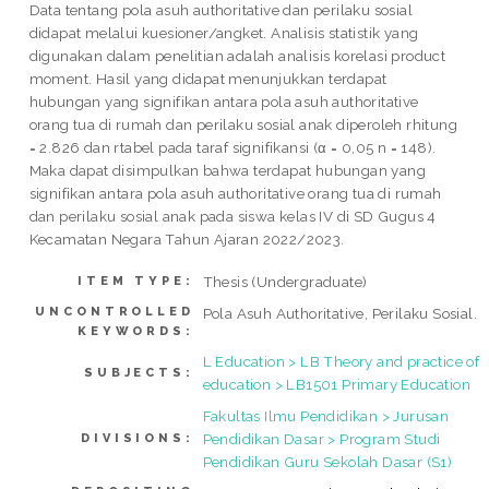
Data tentang pola asuh authoritative dan perilaku sosial
didapat melalui kuesioner/angket. Analisis statistik yang
digunakan dalam penelitian adalah analisis korelasi product
moment. Hasil yang didapat menunjukkan terdapat
hubungan yang signifikan antara pola asuh authoritative
orang tua di rumah dan perilaku sosial anak diperoleh rhitung
= 2.826 dan rtabel pada taraf signifikansi (α = 0,05 n = 148).
Maka dapat disimpulkan bahwa terdapat hubungan yang
signifikan antara pola asuh authoritative orang tua di rumah
dan perilaku sosial anak pada siswa kelas IV di SD Gugus 4
Kecamatan Negara Tahun Ajaran 2022/2023.
Thesis (Undergraduate)
ITEM TYPE:
UNCONTROLLED
Pola Asuh Authoritative, Perilaku Sosial.
KEYWORDS:
L Education > LB Theory and practice of
SUBJECTS:
education > LB1501 Primary Education
Fakultas Ilmu Pendidikan > Jurusan
Pendidikan Dasar > Program Studi
DIVISIONS:
Pendidikan Guru Sekolah Dasar (S1)