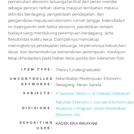
pemenuhan ekonomi keluarga terlihat dari peran mereka
sebagai pencari nafkah utama maupun tambahan melalui
aktivitas berdagang, pengelolaan pendapatan, dan
pengambilan keputusan ekonomi rumah tangga. Keterlibatan
ini dipengaruhi oleh faktor ekonomi, pendidikan rendah,
budaya yang mendukung perempuan berdagang, serta
fleksibilitas waktu kerja. Dampaknya mencakup
meningkatnya pendapatan keluarga, terpenuhinya kebutuhan
dasar, dan bertambahnya kemandirian perempuan, meskipun
tetap dihadapkan pada beban kerja ganda dan kelelahan fisik.
Thesis (Undergraduate)
ITEM TYPE:
Keterlibatan Perempuan; Ekonomi;
UNCONTROLLED
KEYWORDS:
Pedagang; Peran Ganda
A General Works > AI Indexes (General)
SUBJECTS:
Fakultas Ekonomi > Jurusan Ekonomi da
Akutansi > Program Studi Pendidikan
DIVISIONS:
EKonomi (S1)
DEPOSITING
KADEK ERA RIKAYANI
USER: