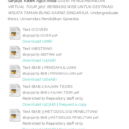
Sanjaya, Kadek Agus Risda
(2026)
PENGEMBANGAN
VIRTUAL TOUR 360° BERBASIS WEB UNTUK DESTINASI
WISATA TAMAN BUNG KARNO SINGARAJA.
Undergraduate
thesis, Universitas Pendidikan Ganesha.
Text (COVER)
1815051079-COVER.pdf
Download (1MB)
Text (ABSTRAK)
1815051079-ABSTRAK.pdf
Download (142kB)
Text (BAB 1 PENDAHULUAN)
1815051079-BAB 1 PENDAHULUAN.pdf
Download (264kB)
Text (BAB 2 KAJIAN TEORI)
1815051079-BAB 2 KAJIAN TEORI.pdf
Restricted to Repository staff only
Download (423kB)
|
Request a copy
Text (BAB 3 METODOLOGI PENELITIAN)
1815051079-BAB 3 METODOLOGI PENELITIAN.pdf
Restricted to Repository staff only