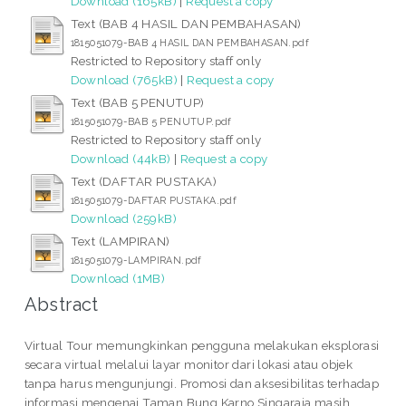
Download (165kB)
|
Request a copy
Text (BAB 4 HASIL DAN PEMBAHASAN)
1815051079-BAB 4 HASIL DAN PEMBAHASAN.pdf
Restricted to Repository staff only
Download (765kB)
|
Request a copy
Text (BAB 5 PENUTUP)
1815051079-BAB 5 PENUTUP.pdf
Restricted to Repository staff only
Download (44kB)
|
Request a copy
Text (DAFTAR PUSTAKA)
1815051079-DAFTAR PUSTAKA.pdf
Download (259kB)
Text (LAMPIRAN)
1815051079-LAMPIRAN.pdf
Download (1MB)
Abstract
Virtual Tour memungkinkan pengguna melakukan eksplorasi
secara virtual melalui layar monitor dari lokasi atau objek
tanpa harus mengunjungi. Promosi dan aksesibilitas terhadap
informasi mengenai Taman Bung Karno Singaraja masih