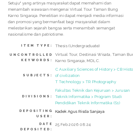
Setuju" yang artinya masyarakat dapat memahami dan
menambah wawasan mengenai Virtual Tour Taman Bung
Karno Singaraja. Penelitian ini dapat menjadi media informasi
dan promosi yang bermanfaat bagi masyarakat dalam
melestarikan sejarah bangsa serta menambah semangat
nasionalisme dan patriotisme.
Thesis (Undergraduate)
ITEM TYPE:
Virtual Tour, Destinasi Wisata, Taman B
UNCONTROLLED
KEYWORDS:
Karno Singaraja, MDLC.
C Auxiliary Sciences of History > CB Hist
of civilization
SUBJECTS:
T Technology > TR Photography
Fakultas Teknik dan Kejuruan > Jurusan
Teknik Informatika > Program Studi
DIVISIONS:
Pendidikan Teknik Informatika (S1)
DEPOSITING
Kadek Agus Risda Sanjaya
USER:
DATE
25 Feb 2026 08:24
DEPOSITED: