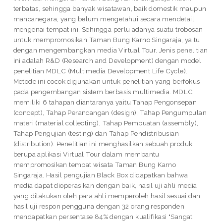
terbatas, sehingga banyak wisatawan, baik domestik maupun
mancanegara, yang belum mengetahui secara mendetail
mengenai tempat ini. Sehingga perlu adanya suatu trobosan
untuk mempromosikan Taman Bung Karno Singaraja, yaitu
dengan mengembangkan media Virtual Tour. Jenis penelitian
ini adalah R&D (Research and Development) dengan model
penelitian MDLC (Multimedia Development Life Cycle).
Metode ini cocok digunakan untuk penelitian yang berfokus
pada pengembangan sistem berbasis multimedia. MDLC
memiliki 6 tahapan diantaranya yaitu Tahap Pengonsepan
(concept), Tahap Perancangan (design), Tahap Pengumpulan
materi (material collecting), Tahap Pembuatan (assembly),
Tahap Pengujian (testing) dan Tahap Pendistribusian
(distribution). Penelitian ini menghasilkan sebuah produk
berupa aplikasi Virtual Tour dalam membantu
mempromosikan tempat wisata Taman Bung Karno
Singaraja. Hasil pengujian Black Box didapatkan bahwa
media dapat dioperasikan dengan baik, hasil uji ahli media
yang dilakukan oleh para ahli memperoleh hasil sesuai dan
hasil uji respon pengguna dengan 32 orang responden
mendapatkan persentase 84% dengan kualifikasi "Sangat