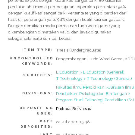
persentase 90% dengan kualifikasi sangat baik. Berdasarkan
penilaian ahli media pembelajaran, diperoleh persentase 94%
dengan kualifikasi sangat baik. Persentase yang diperoleh dari
hasil uji perorangan yaitu 94% dengan kualifikasi sangat baik.
Dengan demikian media permainan ludo word game yang
dikembangkan dinyatakan valid, dan layak digunakan
sebagai salahsatu sumber belajar
Thesis (Undergraduate)
ITEM TYPE:
UNCONTROLLED
Pengembangan, Ludo Word Game, ADDI
KEYWORDS:
L Education > L Education (General)
SUBJECTS:
T Technology > T Technology (General)
Fakultas Ilmu Pendidikan > Jurusan Ilmu
Pendidikan, Psikologi dan Bimbingan >
DIVISIONS:
Program Studi Teknologi Pendidikan (S1)
DEPOSITING
Philipus Be Naisau
USER:
DATE
22 Jul 2021 05:48
DEPOSITED:
LAST