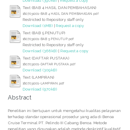
Download (390kB)
|
Request a copy
Text (BAB 4 HASIL DAN PEMBAHASAN)
1807031001-BAB 4 HASIL DAN PEMBAHASAN.pdf
Restricted to Repository staff only
Download (1MB)
|
Request a copy
Text (BAB 5 PENUTUP)
1807031001-BAB 5 PENUTUP.pdf
Restricted to Repository staff only
Download (368kB)
|
Request a copy
Text (DAFTAR PUSTAKA)
1807031001-DAFTAR PUSTAKA.pdf
Download (309kB)
Text (LAMPIRAN)
1807031001-LAMPIRAN.pdf
Download (970kB)
Abstract
Penelitian ini bertujuan untuk mengetahui kualitas pelayanan
terhadap standar operasional prosedur yang ada di Benoa
Cruise Terminal PT. Pelindo III Cabang Benoa. Metode
penelitian yang digunakan adalah metode deskriptif kualitatif