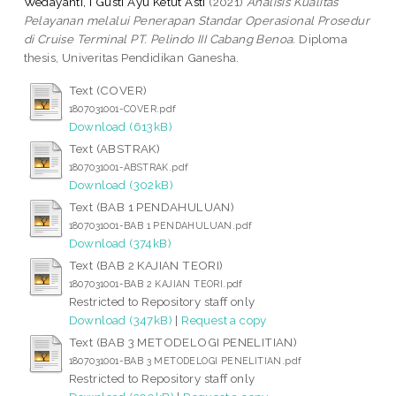
Wedayanti, I Gusti Ayu Ketut Asti
(2021)
Analisis Kualitas
Pelayanan melalui Penerapan Standar Operasional Prosedur
di Cruise Terminal PT. Pelindo III Cabang Benoa.
Diploma
thesis, Univeritas Pendidikan Ganesha.
Text (COVER)
1807031001-COVER.pdf
Download (613kB)
Text (ABSTRAK)
1807031001-ABSTRAK.pdf
Download (302kB)
Text (BAB 1 PENDAHULUAN)
1807031001-BAB 1 PENDAHULUAN.pdf
Download (374kB)
Text (BAB 2 KAJIAN TEORI)
1807031001-BAB 2 KAJIAN TEORI.pdf
Restricted to Repository staff only
Download (347kB)
|
Request a copy
Text (BAB 3 METODELOGI PENELITIAN)
1807031001-BAB 3 METODELOGI PENELITIAN.pdf
Restricted to Repository staff only